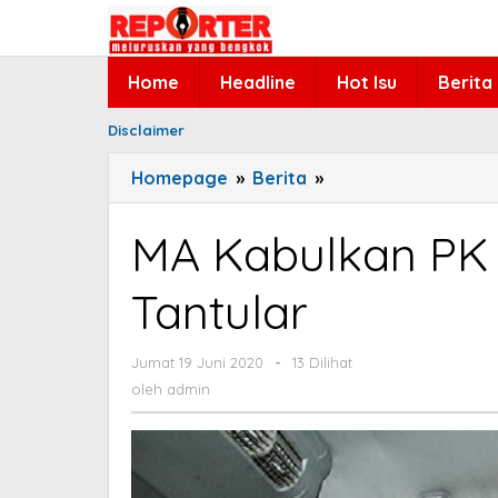
Lewati
ke
konten
Home
Headline
Hot Isu
Berita
Disclaimer
Homepage
»
Berita
»
MA
Kabulkan
PK
MA Kabulkan PK 
yang
Diajukan
Tantular
Robert
Tantular
Jumat 19 Juni 2020
oleh
-
13 Dilihat
admin
oleh
admin