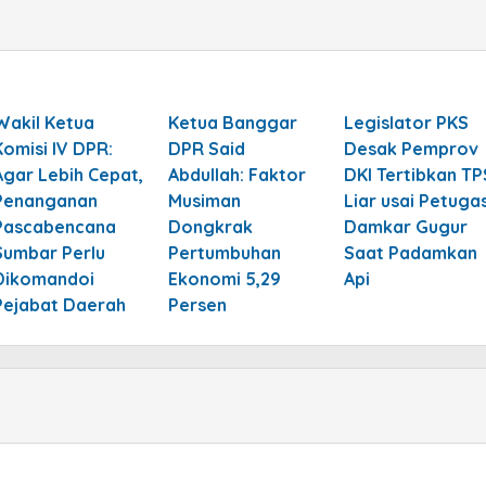
Wakil Ketua
Ketua Banggar
Legislator PKS
Komisi IV DPR:
DPR Said
Desak Pemprov
Agar Lebih Cepat,
Abdullah: Faktor
DKI Tertibkan TP
Penanganan
Musiman
Liar usai Petuga
Pascabencana
Dongkrak
Damkar Gugur
Sumbar Perlu
Pertumbuhan
Saat Padamkan
Dikomandoi
Ekonomi 5,29
Api
Pejabat Daerah
Persen