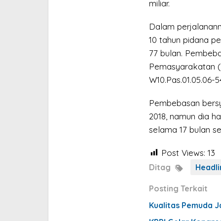
miliar.
Dalam perjalanann
10 tahun pidana pe
77 bulan. Pembeba
Pemasyarakatan (L
W10.Pas.01.05.06-5
Pembebasan bersya
2018, namun dia h
selama 17 bulan se
Post Views:
13
Ditag
Headli
Posting Terkait
Kualitas Pemuda J