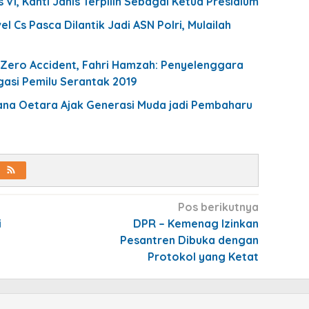
 VI, Kanti Janis Terpilih Sebagai Ketua Presidium
l Cs Pasca Dilantik Jadi ASN Polri, Mulailah
 Zero Accident, Fahri Hamzah: Penyelenggara
gasi Pemilu Serantak 2019
na Oetara Ajak Generasi Muda jadi Pembaharu
Pos berikutnya
i
DPR – Kemenag Izinkan
Pesantren Dibuka dengan
Protokol yang Ketat