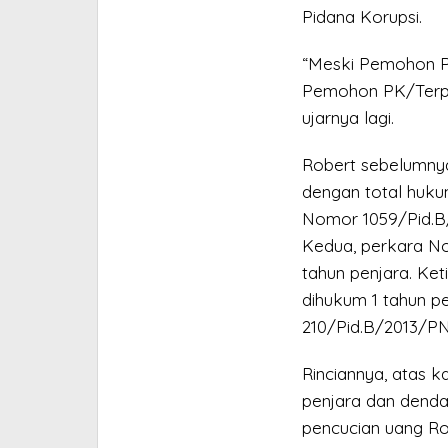
Pidana Korupsi.
“Meski Pemohon PK
Pemohon PK/Terpida
ujarnya lagi.
Robert sebelumnya
dengan total huku
Nomor 1059/Pid.B/
Kedua, perkara No
tahun penjara. Ke
dihukum 1 tahun p
210/Pid.B/2013/PN
Rinciannya, atas 
penjara dan denda 
pencucian uang Ro