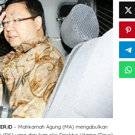
ER.ID
– Mahkamah Agung (MA) mengabulkan
i (PK) yang diajukan eks Direktur Utama (Dirus)