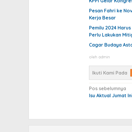
KPPI Gelar Kongres
Pesan Fahri ke Nove
Kerja Besar
Pemilu 2024 Harus
Perlu Lakukan Miti
Cagar Budaya Asta
oleh
admin
Ikuti Kami Pada
Navigasi
Pos sebelumnya
pos
Isu Aktual Jumat In