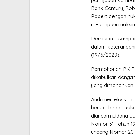
Bank Century, Rob
Robert dengan huk
melampaui maksim
Demikian disampai
dalam keterangann
(19/6/2020).
Permohonan PK Pem
dikabulkan dengan
yang dimohonkan 
Andi menjelaskan,
bersalah melakuka
diancam pidana da
Nomor 31 Tahun 1
undang Nomor 20 