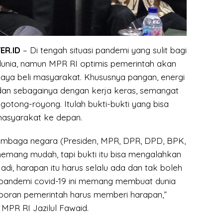
ER.ID
– Di tengah situasi pandemi yang sulit bagi
 dunia, namun MPR RI optimis pemerintah akan
ya beli masyarakat. Khususnya pangan, energi
ih, dan sebagainya dengan kerja keras, semangat
otong-royong. Itulah bukti-bukti yang bisa
masyarakat ke depan.
lembaga negara (Presiden, MPR, DPR, DPD, BPK,
mang mudah, tapi bukti itu bisa mengalahkan
Jadi, harapan itu harus selalu ada dan tak boleh
 pandemi covid-19 ini memang membuat dunia
aporan pemerintah harus memberi harapan,”
MPR RI Jazilul Fawaid.