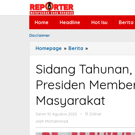
Lewati
ke
konten
Home
Headline
Hot Isu
Berita
Disclaimer
Homepage
»
Berita
»
Sidang
Tahunan,
MPR
Sidang Tahunan,
Optimis
Pidato
Presiden Member
Presiden
Memberi
Masyarakat
Harapan
untuk
Masyarakat
Senin 10 Agustus 2020
oleh
-
13 Dilihat
Mohammad
oleh
Mohammad