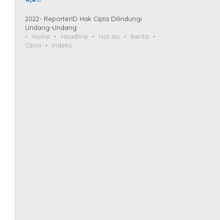
2022- ReporterID Hak Cipta Dilindungi
Undang-Undang
Home
Headline
Hot Isu
Berita
Opini
Indeks