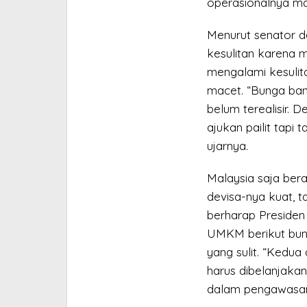
operasionalnya mac
Menurut senator da
kesulitan karena 
mengalami kesulit
macet. “Bunga bank
belum terealisir. 
ajukan pailit tapi
ujarnya.
Malaysia saja ber
devisa-nya kuat, ta
berharap Presiden
UMKM berikut bung
yang sulit. “Kedu
harus dibelanjaka
dalam pengawasan j