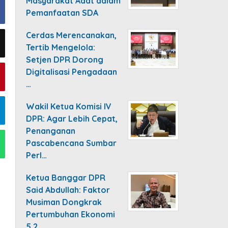
Masyarakat Adat dalam
Pemanfaatan SDA
Cerdas Merencanakan,
Tertib Mengelola:
Setjen DPR Dorong
Digitalisasi Pengadaan
…
Wakil Ketua Komisi IV
DPR: Agar Lebih Cepat,
Penanganan
Pascabencana Sumbar
Perl…
Ketua Banggar DPR
Said Abdullah: Faktor
Musiman Dongkrak
Pertumbuhan Ekonomi
5,2…