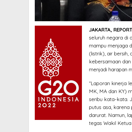
JAKARTA, REPORT
seluruh negara di
mampu menjaga da
(listrik), air bers
kebersamaan dan g
menjadi harapan 
“Laporan kinerja 
MK, MA dan KY) me
seribu kata-kata. 
putus asa, karena
darurat. Namun, l
tegas Wakil Ketua 