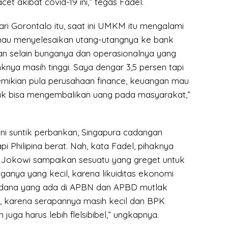
et akibat covid-19 ini,” tegas Fadel.
ri Gorontalo itu, saat ini UMKM itu mengalami
mau menyelesaikan utang-utangnya ke bank
an selain bunganya dan operasionalnya yang
nya masih tinggi. Saya dengar 3,5 persen tapi
Demikian pula perusahaan finance, keuangan mau
 tak bisa mengembalikan uang pada masyarakat,”
ani suntik perbankan, Singapura cadangan
pi Philipina berat. Nah, kata Fadel, pihaknya
 Jokowi sampaikan sesuatu yang greget untuk
anya yang kecil, karena likuiditas ekonomi
a dana yang ada di APBN dan APBD mutlak
n, karena serapannya masih kecil dan BPK
uga harus lebih flelsibibel,” ungkapnya.