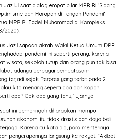
n Jazilul saat dialog empat pilar MPR RI ‘Sidang
Optimisme dan Harapan di Tengah Pandemi‘
tua MPR RI Fadel Muhammad di Kompleks
8/2020).
 Gus Jazil sapaan akrab Wakil Ketua Umum DPP
enghadapi pandemi ini seperti perang, karena
t wisata, sekolah tutup dan orang pun tak bisa
akibat adanya berbagai pembatasan-
ng terjadi sejak Perpres yang terbit pada 2
“Kalau kita menang seperti apa dan kapan
perti apa? Gak ada yang tahu,” ujarnya.
, saat ini pemeringah diharapkan mampu
unan ekonomi itu tidak drastis dan daya beli
erjaga. Karena itu kata dia, para menterinya
 dan penyerapannya langsung ke rakyat. “Akibat