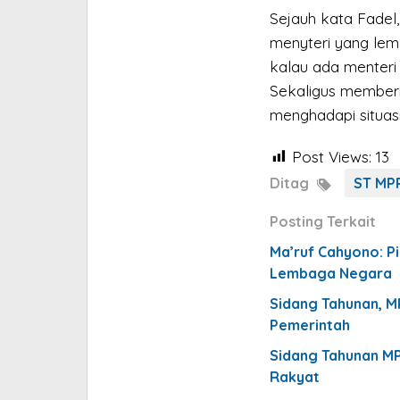
Sejauh kata Fadel
menyteri yang lema
kalau ada menteri 
Sekaligus member
menghadapi situasi 
Post Views:
13
Ditag
ST MP
Posting Terkait
Ma’ruf Cahyono: P
Lembaga Negara
Sidang Tahunan, M
Pemerintah
Sidang Tahunan M
Rakyat