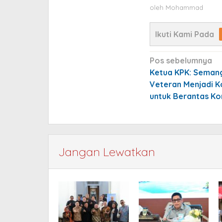
oleh
Mohammad
Ikuti Kami Pada
Navigasi
Pos sebelumnya
pos
Ketua KPK: Seman
Veteran Menjadi 
untuk Berantas Ko
Jangan Lewatkan