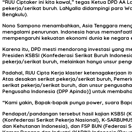
“RUU Ciptaker ini kita kawal,” tegas Ketua DPD AA L
pekerja/serikat buruh. LaNyalla didampingi para W
Bengkulu).
Nono Sampono menambahkan, Asia Tenggara mengala
mengalami penurunan. Indonesia harus memanfaatka
mempengaruhi kekuatan ekonomi dunia ke negara 
Karena itu, DPD mesti mendorong investasi yang me
Presiden KSBSI (Konfederasi Serikat Buruh Indonesi
pekerja/serikat buruh, melainkan hanya unsur peng
Padahal, RUU Cipta Kerja klaster ketenagakerjaan i
Atas desakan serikat pekerja/serikat buruh, Pemeri
serikat pekerja/serikat buruh, dan unsur pengusah
Pengusaha Indonesia (DPP Apindo)] untuk membahas
“Kami yakin, Bapak-bapak punya power, suara Bapa
Pendapat/pandangan tersebut hasil kajian KSBSI (Ko
(Konfederasi Serikat Pekerja Nasional), K-SARBUMUS
dan Kehutanan Indonesia), dan FSP BUN (Federasi S