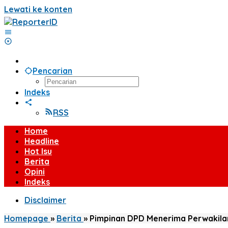
Lewati ke konten
Pencarian
Indeks
RSS
Home
Headline
Hot Isu
Berita
Opini
Indeks
Disclaimer
Homepage
»
Berita
»
Pimpinan DPD Menerima Perwakilan