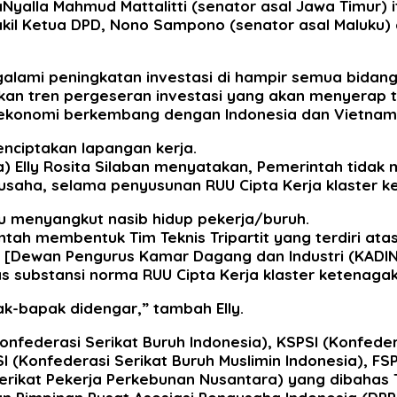
aNyalla Mahmud Mattalitti (senator asal Jawa Timur) 
akil Ketua DPD, Nono Sampono (senator asal Maluku) 
mi peningkatan investasi di hampir semua bidang,
n tren pergeseran investasi yang akan menyerap te
ekonomi berkembang dengan Indonesia dan Vietnam 
nciptakan lapangan kerja.
a) Elly Rosita Silaban menyatakan, Pemerintah tidak 
usaha, selama penyusunan RUU Cipta Kerja klaster k
tu menyangkut nasib hidup pekerja/buruh.
ntah membentuk Tim Teknis Tripartit yang terdiri at
a [Dewan Pengurus Kamar Dagang dan Industri (KADI
 substansi norma RUU Cipta Kerja klaster ketenagak
k-bapak didengar,” tambah Elly.
nfederasi Serikat Buruh Indonesia), KSPSI (Konfedera
I (Konfederasi Serikat Buruh Muslimin Indonesia), F
erikat Pekerja Perkebunan Nusantara) yang dibahas T