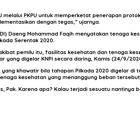
U melalui PKPU untuk memperketat penerapan protoko
lementasikan dengan tegas,” ujarnya.
IDI) Daeng Mohammad Faqih menyatakan tenaga kese
lkada Serentak 2020.
akibat pemilu itu, fasilitas kesehatan dan tenaga ke
nar yang digelar KNPI secara daring, Kamis (24/9/202
g khawatir bila tahapan Pilkada 2020 digelar di ten
an tenaga kesehatan yang menanggung beban tersebut
s, Pak. Karena apa? Kalau terjadi sesuatu nantinya 