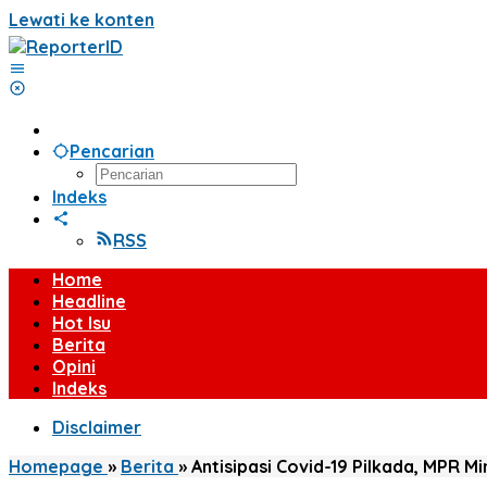
Lewati ke konten
Pencarian
Indeks
RSS
Home
Headline
Hot Isu
Berita
Opini
Indeks
Disclaimer
Homepage
»
Berita
»
Antisipasi Covid-19 Pilkada, MPR 