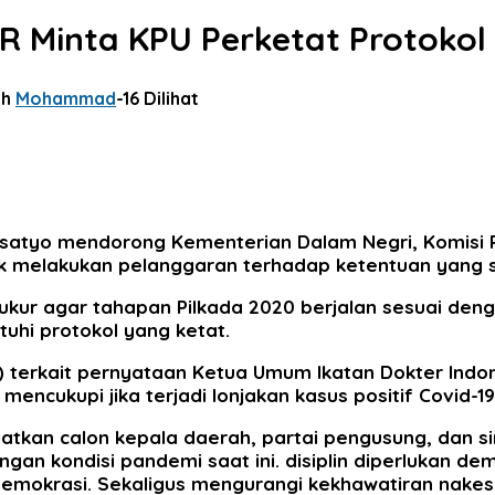
MPR Minta KPU Perketat Protoko
eh
Mohammad
-
16 Dilihat
atyo mendorong Kementerian Dalam Negri, Komisi P
dak melakukan pelanggaran terhadap ketentuan yang 
ukur agar tahapan Pilkada 2020 berjalan sesuai de
uhi protokol yang ketat.
terkait pernyataan Ketua Umum Ikatan Dokter Indo
mencukupi jika terjadi lonjakan kasus positif Covid-
gatkan calon kepala daerah, partai pengusung, dan 
engan kondisi pandemi saat ini. disiplin diperlukan
mokrasi. Sekaligus mengurangi kekhawatiran nakes y