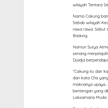
wilayah Tentara S
Nama Cakung bany
Sebab wilayah Ke
rawa rawa. Sebut
Badung.
Namun Surya Atma
senang menjelajah 
Djadja berpendapat
“Cakung itu dari ka
dari kata Cha yan
maknanya upaya. J
bentengan yang d
Laksamana Muda Lo