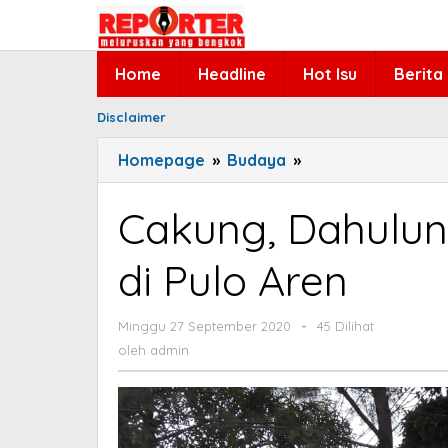
Lewati
ke
konten
Home
Headline
Hot Isu
Berita
Disclaimer
Homepage
»
Budaya
»
Cakung,
Dahulunya
Sebuah
Cakung, Dahulu
Bentengan
di
di Pulo Aren
Pulo
Aren
Minggu 27 September 2020
oleh
-
45 Dilihat
admin
oleh
admin