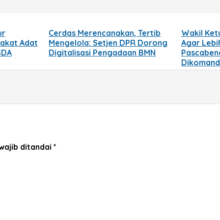
ur
Cerdas Merencanakan, Tertib
Wakil Ket
rakat Adat
Mengelola: Setjen DPR Dorong
Agar Lebi
SDA
Digitalisasi Pengadaan BMN
Pascaben
Dikomand
wajib ditandai
*