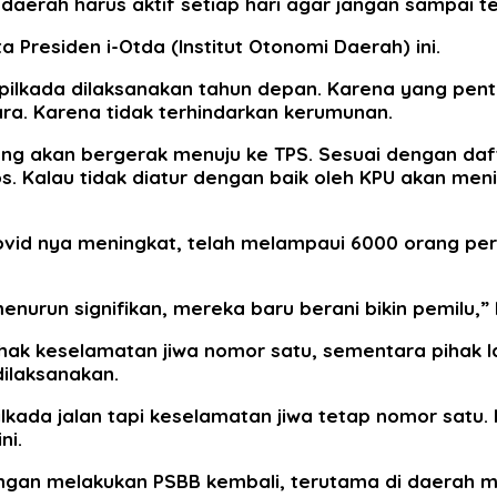
daerah harus aktif setiap hari agar jangan sampai te
ta Presiden i-Otda (Institut Otonomi Daerah) ini.
 pilkada dilaksanakan tahun depan. Karena yang pent
uara. Karena tidak terhindarkan kerumunan.
yang akan bergerak menuju ke TPS. Sesuai dengan da
. Kalau tidak diatur dengan baik oleh KPU akan meni
 Covid nya meningkat, telah melampaui 6000 orang pe
enurun signifikan, mereka baru berani bikin pemilu,” 
 pihak keselamatan jiwa nomor satu, sementara pihak
dilaksanakan.
 pilkada jalan tapi keselamatan jiwa tetap nomor satu
ni.
gan melakukan PSBB kembali, terutama di daerah mer