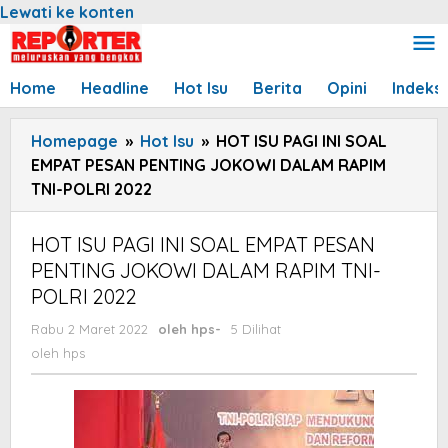
Lewati ke konten
Home
Headline
Hot Isu
Berita
Opini
Indeks
Homepage
»
Hot Isu
»
HOT ISU PAGI INI SOAL
EMPAT PESAN PENTING JOKOWI DALAM RAPIM
TNI-POLRI 2022
HOT ISU PAGI INI SOAL EMPAT PESAN
PENTING JOKOWI DALAM RAPIM TNI-
POLRI 2022
Rabu 2 Maret 2022
oleh
hps
-
5 Dilihat
oleh
hps