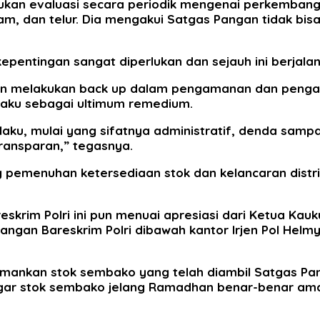
kan evaluasi secara periodik mengenai perkembangan
am, dan telur. Dia mengakui Satgas Pangan tidak bisa
tingan sangat diperlukan dan sejauh ini berjalan den
an melakukan back up dalam pengamanan dan pengaw
laku sebagai ultimum remedium.
laku, mulai yang sifatnya administratif, denda sam
transparan,” tegasnya.
pemenuhan ketersediaan stok dan kelancaran distrib
skrim Polri ini pun menuai apresiasi dari Ketua Kauk
angan Bareskrim Polri dibawah kantor Irjen Pol Hel
mankan stok sembako yang telah diambil Satgas Pan
agar stok sembako jelang Ramadhan benar-benar ama