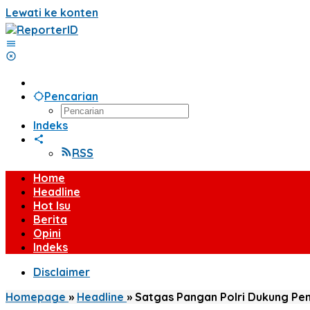
Lewati ke konten
Pencarian
Indeks
RSS
Home
Headline
Hot Isu
Berita
Opini
Indeks
Disclaimer
Homepage
»
Headline
»
Satgas Pangan Polri Dukung Pem