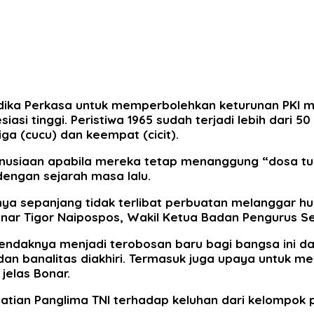
ika Perkasa untuk memperbolehkan keturunan PKI men
asi tinggi. Peristiwa 1965 sudah terjadi lebih dari
ga (cucu) dan keempat (cicit).
manusiaan apabila mereka tetap menanggung “dosa tu
engan sejarah masa lalu.
lnya sepanjang tidak terlibat perbuatan melanggar
onar Tigor Naipospos, Wakil Ketua Badan Pengurus S
endaknya menjadi terobosan baru bagi bangsa ini da
dan banalitas diakhiri. Termasuk juga upaya untuk m
jelas Bonar.
perhatian Panglima TNI terhadap keluhan dari kelom