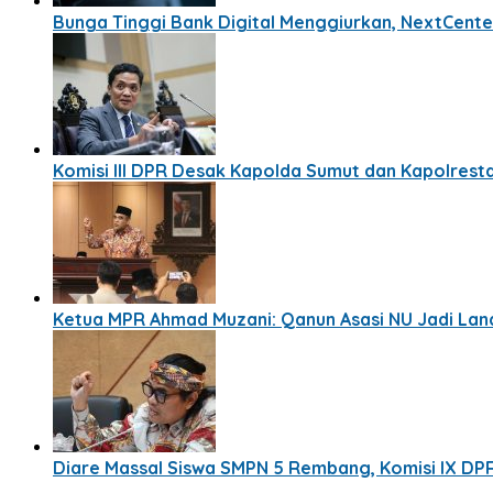
Bunga Tinggi Bank Digital Menggiurkan, NextCente
Komisi III DPR Desak Kapolda Sumut dan Kapolresta
Ketua MPR Ahmad Muzani: Qanun Asasi NU Jadi La
Diare Massal Siswa SMPN 5 Rembang, Komisi IX DP