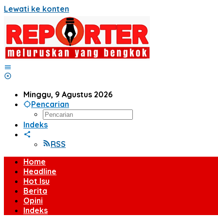
Lewati ke konten
Minggu, 9 Agustus 2026
Pencarian
Indeks
RSS
Home
Headline
Hot Isu
Berita
Opini
Indeks