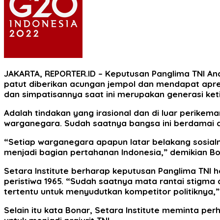
JAKARTA, REPORTER.ID
– Keputusan Panglima TNI And
patut diberikan acungan jempol dan mendapat apresi
dan simpatisannya saat ini merupakan generasi keti
Adalah tindakan yang irasional dan di luar perike
warganegara. Sudah saatnya bangsa ini berdamai d
“Setiap warganegara apapun latar belakang sosia
menjadi bagian pertahanan Indonesia,” demikian B
Setara Institute berharap keputusan Panglima TNI h
peristiwa 1965. “Sudah saatnya mata rantai stigma 
tertentu untuk menyudutkan kompetitor politiknya,” 
Selain itu kata Bonar, Setara Institute meminta 