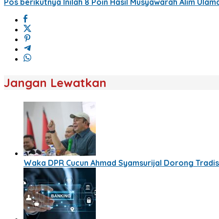
Pos berikutnya
Inilah 8 Poin Hasil Musyawarah Alim Ula
Jangan Lewatkan
Waka DPR Cucun Ahmad Syamsurijal Dorong Tradisi