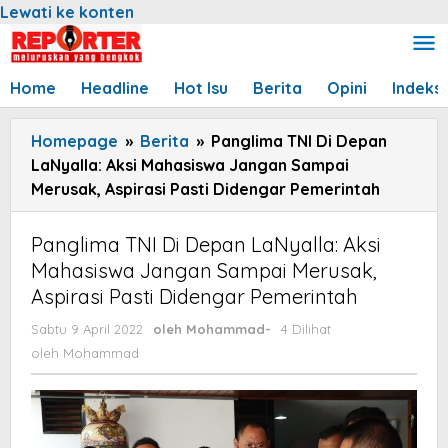
Lewati ke konten
Home
Headline
Hot Isu
Berita
Opini
Indeks
Homepage
»
Berita
»
Panglima TNI Di Depan
LaNyalla: Aksi Mahasiswa Jangan Sampai
Merusak, Aspirasi Pasti Didengar Pemerintah
Panglima TNI Di Depan LaNyalla: Aksi
Mahasiswa Jangan Sampai Merusak,
Aspirasi Pasti Didengar Pemerintah
Sabtu 9 April 2022
oleh
Mohammad
-
4 Dilihat
oleh
Mohammad