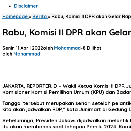
Disclaimer
Homepage
»
Berita
»
Rabu, Komisi II DPR akan Gelar Ra
Rabu, Komisi II DPR akan Gel
Senin 11 April 2022
oleh
Mohammad
-
8 Dilihat
oleh
Mohammad
JAKARTA, REPORTER.ID
– Wakil Ketua Komisi II DPR
Komisioner Komisi Pemilihan Umum (KPU) dan Bada
Tanggal tersebut merupakan sehari setelah pelanti
kita akan jadwalkan RDP,” kata Junimart di Gedung D
Sebelumnya, Presiden Jokowi dijadwalkan melanti
itu akan membahas soal tahapan Pemilu 2024. Komis