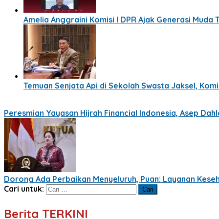
Amelia Anggraini Komisi I DPR Ajak Generasi Muda T
Temuan Senjata Api di Sekolah Swasta Jaksel, Komis
Peresmian Yayasan Hijrah Financial Indonesia, Asep Dah
Dorong Ada Perbaikan Menyeluruh, Puan: Layanan Keseh
Cari untuk:
Berita TERKINI