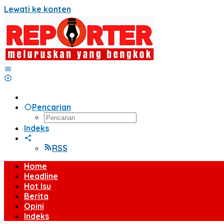
Lewati ke konten
Pencarian
Indeks
RSS
Home
Headline
Hot Isu
Berita
Opini
Indeks