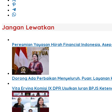
Jangan Lewatkan
Peresmian Yayasan Hijrah Financial Indonesia, Ase
Dorong Ada Perbaikan Menyeluruh, Puan: Layanan 
Vita Ervina Komisi IX DPR Usulkan Iuran BPJS Ket