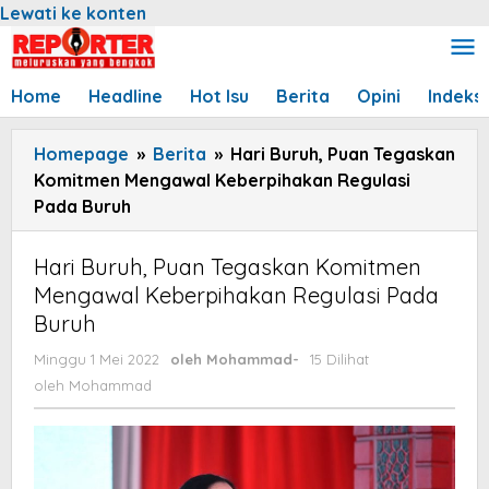
Lewati ke konten
Home
Headline
Hot Isu
Berita
Opini
Indeks
Homepage
»
Berita
»
Hari Buruh, Puan Tegaskan
Komitmen Mengawal Keberpihakan Regulasi
Pada Buruh
Hari Buruh, Puan Tegaskan Komitmen
Mengawal Keberpihakan Regulasi Pada
Buruh
Minggu 1 Mei 2022
oleh
Mohammad
-
15 Dilihat
oleh
Mohammad