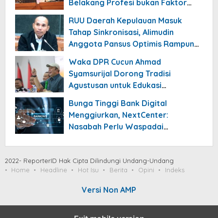
Belakang Profesi bukan Faktor
Utama
RUU Daerah Kepulauan Masuk
Tahap Sinkronisasi, Alimudin
Anggota Pansus Optimis Rampung
Tahun 2026
Waka DPR Cucun Ahmad
Syamsurijal Dorong Tradisi
Agustusan untuk Edukasi
Nasionalisme Gen Alpha
Bunga Tinggi Bank Digital
Menggiurkan, NextCenter:
Nasabah Perlu Waspadai
Risikonya!
2022- ReporterID Hak Cipta Dilindungi Undang-Undang
Home
Headline
Hot Isu
Berita
Opini
Indeks
Versi Non AMP