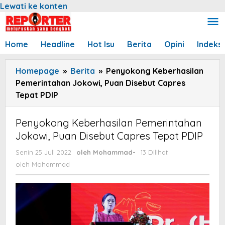
Lewati ke konten
Home
Headline
Hot Isu
Berita
Opini
Indeks
Homepage
»
Berita
»
Penyokong Keberhasilan
Pemerintahan Jokowi, Puan Disebut Capres
Tepat PDIP
Penyokong Keberhasilan Pemerintahan
Jokowi, Puan Disebut Capres Tepat PDIP
Senin 25 Juli 2022
oleh
Mohammad
-
13 Dilihat
oleh
Mohammad