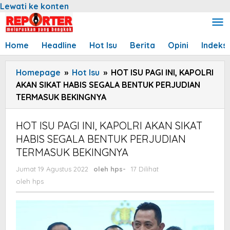
Lewati ke konten
Home
Headline
Hot Isu
Berita
Opini
Indeks
Homepage
»
Hot Isu
»
HOT ISU PAGI INI, KAPOLRI
AKAN SIKAT HABIS SEGALA BENTUK PERJUDIAN
TERMASUK BEKINGNYA
HOT ISU PAGI INI, KAPOLRI AKAN SIKAT
HABIS SEGALA BENTUK PERJUDIAN
TERMASUK BEKINGNYA
Jumat 19 Agustus 2022
oleh
hps
-
17 Dilihat
oleh
hps