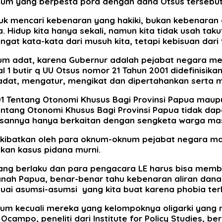
num yang berpesta pora dengan dana Otsus tersebut
tuk mencari kebenaran yang hakiki, bukan kebenaran
. Hidup kita hanya sekali, namun kita tidak usah tak
ngat kata-kata dari musuh kita, tetapi kebisuan dari 
kum adat, karena Gubernur adalah pejabat negara mew
 1 butir q UU Otsus nomor 21 Tahun 2001 didefinisik
 adat, mengatur, mengikat dan dipertahankan serta 
001 Tentang Otonomi Khusus Bagi Provinsi Papua mau
tang Otonomi Khusus Bagi Provinsi Papua tidak dapa
njelasannya hanya berkaitan dengan sengketa warga 
iakibatkan oleh para oknum-oknum pejabat negara m
kan kasus pidana murni.
 yang berlaku dan para pengacara LE harus bisa memb
nah Papua, benar-benar tahu kebenaran aliran dana 
suai asumsi-asumsi yang kita buat karena phobia t
 hukum kecuali mereka yang kelompoknya oligarki y
campo, peneliti dari Institute for Policy Studies, b