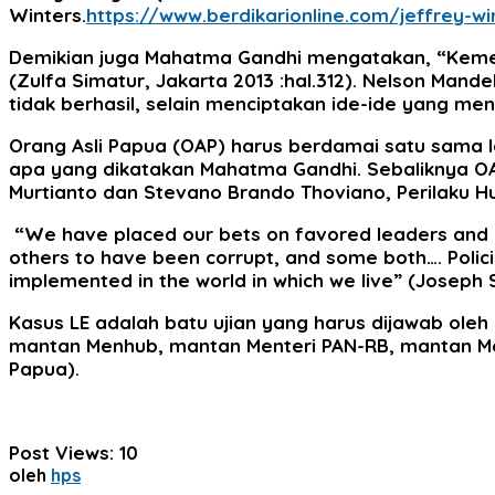
Winters.
https://www.berdikarionline.com/jeffrey-w
Demikian juga Mahatma Gandhi mengatakan, “Keme
(Zulfa Simatur, Jakarta 2013 :hal.312). Nelson Man
tidak berhasil, selain menciptakan ide-ide yang men
Orang Asli Papua (OAP) harus berdamai satu sama 
apa yang dikatakan Mahatma Gandhi. Sebaliknya O
Murtianto dan Stevano Brando Thoviano, Perilaku Huk
“We have placed our bets on favored leaders and p
others to have been corrupt, and some both…. Polic
implemented in the world in which we live” (Joseph St
Kasus LE adalah batu ujian yang harus dijawab oleh
mantan Menhub, mantan Menteri PAN-RB, mantan Ment
Papua).
Post Views:
10
oleh
hps