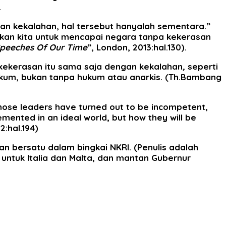
.
 kekalahan, hal tersebut hanyalah sementara.”
jakan kita untuk mencapai negara tanpa kekerasan
Speeches Of Our Time
”, London, 2013:hal.130).
kekerasan itu sama saja dengan kekalahan
,
seperti
kum, bukan tanpa hukum atau anarkis. (Th.Bambang
those leaders have turned out to be incompetent,
mented in an ideal world, but how they will be
2:hal.194)
an bersatu dalam bingkai NKRI. (Penulis adalah
untuk Italia dan Malta, dan mantan Gubernur