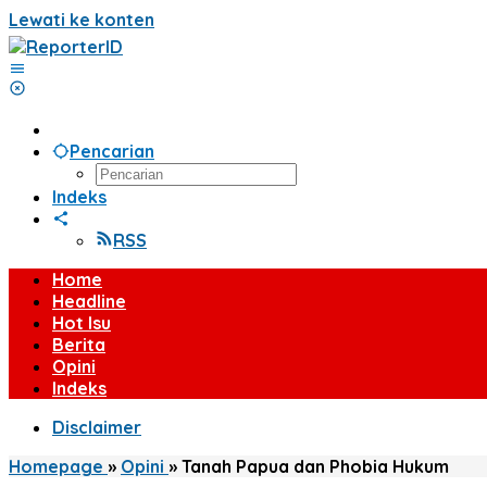
Lewati ke konten
Pencarian
Indeks
RSS
Home
Headline
Hot Isu
Berita
Opini
Indeks
Disclaimer
Homepage
»
Opini
»
Tanah Papua dan Phobia Hukum