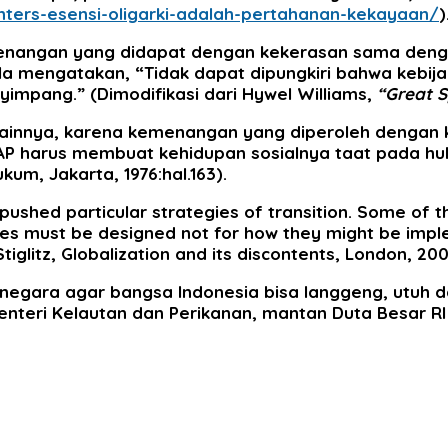
inters-esensi-oligarki-adalah-pertahanan-kekayaan/
)
nangan yang didapat dengan kekerasan sama dengan
dela mengatakan, “Tidak dapat dipungkiri bahwa kebi
yimpang.” (Dimodifikasi dari Hywel Williams,
“Great 
lainnya, karena kemenangan yang diperoleh dengan 
AP harus membuat kehidupan sosialnya taat pada hu
um, Jakarta, 1976:hal.163).
ushed particular strategies of transition. Some of 
ies must be designed not for how they might be imple
iglitz, Globalization and its discontents, London, 200
 negara agar bangsa Indonesia bisa langgeng, utuh d
eri Kelautan dan Perikanan, mantan Duta Besar RI 