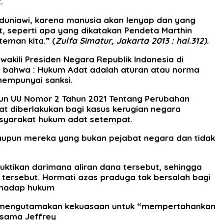
.
 duniawi, karena manusia akan lenyap dan yang
ut, seperti apa yang dikatakan Pendeta Marthin
teman kita.” (
Zulfa Simatur, Jakarta 2013 : hal.312).
akili Presiden Negara Republik Indonesia di
an bahwa : Hukum Adat adalah aturan atau norma
mempunyai sanksi.
pun UU Nomor 2 Tahun 2021 Tentang Perubahan
t diberlakukan bagi kasus kerugian negara
masyarakat hukum adat setempat.
aupun mereka yang bukan pejabat negara dan tidak
uktikan darimana aliran dana tersebut, sehingga
tersebut. Hormati azas praduga tak bersalah bagi
erhadap hukum
ang mengutamakan kekuasaan untuk “mempertahankan
ersama Jeffrey