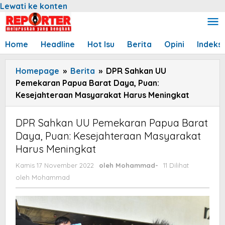
Lewati ke konten
Home
Headline
Hot Isu
Berita
Opini
Indeks
Homepage
»
Berita
»
DPR Sahkan UU
Pemekaran Papua Barat Daya, Puan:
Kesejahteraan Masyarakat Harus Meningkat
DPR Sahkan UU Pemekaran Papua Barat
Daya, Puan: Kesejahteraan Masyarakat
Harus Meningkat
Kamis 17 November 2022
oleh
Mohammad
-
11 Dilihat
oleh
Mohammad