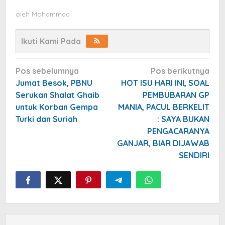
oleh
Mohammad
Ikuti Kami Pada
Navigasi
Pos sebelumnya
Pos berikutnya
pos
Jumat Besok, PBNU
HOT ISU HARI INI, SOAL
Serukan Shalat Ghaib
PEMBUBARAN GP
untuk Korban Gempa
MANIA, PACUL BERKELIT
Turki dan Suriah
: SAYA BUKAN
PENGACARANYA
GANJAR, BIAR DIJAWAB
SENDIRI