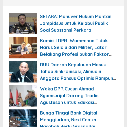
SETARA: Manuver Hukum Mantan
Jampidsus untuk Kelabui Publik
Soal Substansi Perkara
Komisi I DPR: Wamenhan Tidak
Harus Selalu dari Militer, Latar
Belakang Profesi bukan Faktor
Utama
RUU Daerah Kepulauan Masuk
Tahap Sinkronisasi, Alimudin
Anggota Pansus Optimis Rampung
Tahun 2026
Waka DPR Cucun Ahmad
Syamsurijal Dorong Tradisi
Agustusan untuk Edukasi
Nasionalisme Gen Alpha
Bunga Tinggi Bank Digital
Menggiurkan, NextCenter:
Nasabah Perlu Waspadai