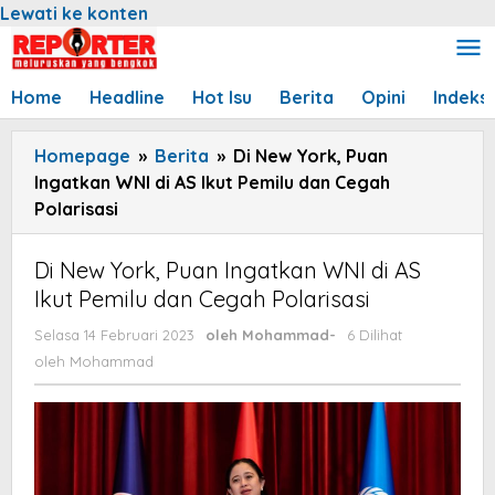
Lewati ke konten
Home
Headline
Hot Isu
Berita
Opini
Indeks
Homepage
»
Berita
»
Di New York, Puan
Ingatkan WNI di AS Ikut Pemilu dan Cegah
Polarisasi
Di New York, Puan Ingatkan WNI di AS
Ikut Pemilu dan Cegah Polarisasi
Selasa 14 Februari 2023
oleh
Mohammad
-
6 Dilihat
oleh
Mohammad