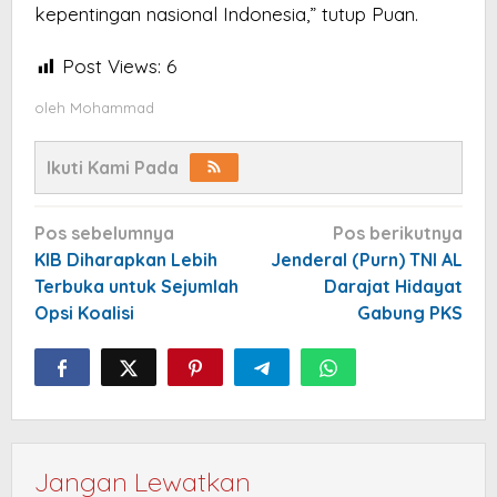
kepentingan nasional Indonesia,” tutup Puan.
Post Views:
6
oleh
Mohammad
Ikuti Kami Pada
Navigasi
Pos sebelumnya
Pos berikutnya
pos
KIB Diharapkan Lebih
Jenderal (Purn) TNI AL
Terbuka untuk Sejumlah
Darajat Hidayat
Opsi Koalisi
Gabung PKS
Jangan Lewatkan