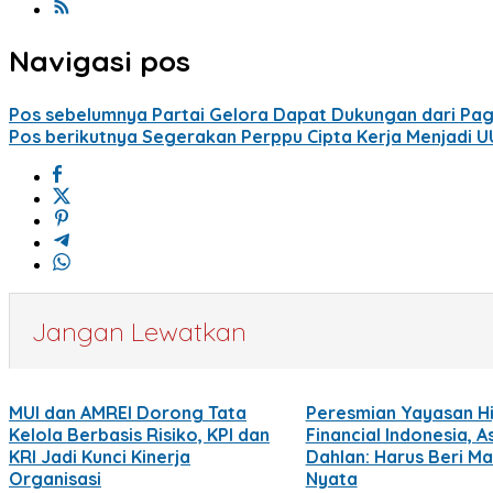
Navigasi pos
Pos sebelumnya
Partai Gelora Dapat Dukungan dari Pag
Pos berikutnya
Segerakan Perppu Cipta Kerja Menjadi 
Jangan Lewatkan
MUI dan AMREI Dorong Tata
Peresmian Yayasan Hi
Kelola Berbasis Risiko, KPI dan
Financial Indonesia, A
KRI Jadi Kunci Kinerja
Dahlan: Harus Beri M
Organisasi
Nyata