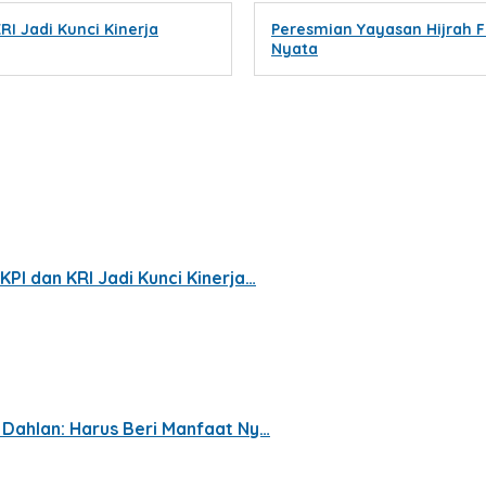
RI Jadi Kunci Kinerja
Peresmian Yayasan Hijrah F
Nyata
KPI dan KRI Jadi Kunci Kinerja…
p Dahlan: Harus Beri Manfaat Ny…