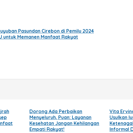
uyuban Pasundan Cirebon di Pemilu 2024
UU untuk Memanen Manfaat Rakyat
jrah
Dorong Ada Perbaikan
Vita Ervin
sep
Menyeluruh, Puan: Layanan
Usulkan I
anfaat
Kesehatan Jangan Kehilangan
Ketenagak
Empati Rakyat!
Informal 