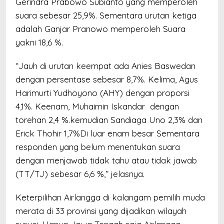
Gerindra Prabowo Subianto yang memperoleh
suara sebesar 25,9%. Sementara urutan ketiga
adalah Ganjar Pranowo memperoleh Suara
yakni 18,6 %.
“Jauh di urutan keempat ada Anies Baswedan
dengan persentase sebesar 8,7%. Kelima, Agus
Harimurti Yudhoyono (AHY) dengan proporsi
4,1%. Keenam, Muhaimin Iskandar dengan
torehan 2,4 %.kemudian Sandiaga Uno 2,3% dan
Erick Thohir 1,7%Di luar enam besar Sementara
responden yang belum menentukan suara
dengan menjawab tidak tahu atau tidak jawab
(TT/TJ) sebesar 6,6 %,” jelasnya.
Keterpilihan Airlangga di kalangam pemilih muda
merata di 33 provinsi yang dijadikan wilayah