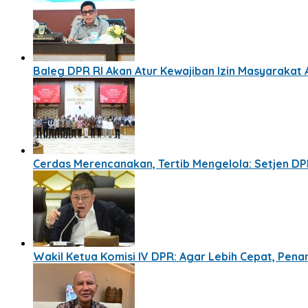
Baleg DPR RI Akan Atur Kewajiban Izin Masyaraka
Cerdas Merencanakan, Tertib Mengelola: Setjen D
Wakil Ketua Komisi IV DPR: Agar Lebih Cepat, Pe