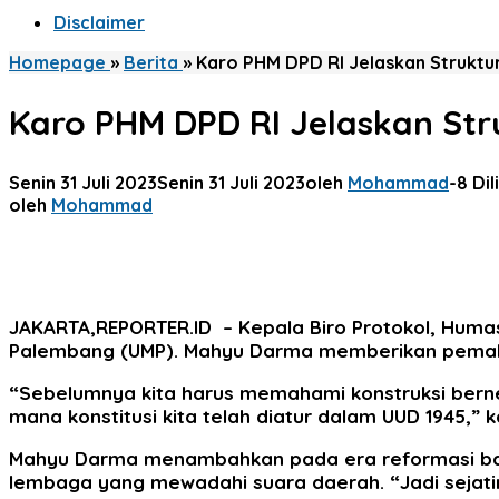
Disclaimer
Homepage
»
Berita
»
Karo PHM DPD RI Jelaskan Struk
Karo PHM DPD RI Jelaskan S
Senin 31 Juli 2023
Senin 31 Juli 2023
oleh
Mohammad
-
8 Dil
oleh
Mohammad
JAKARTA,REPORTER.ID
– Kepala Biro Protokol, Huma
Palembang (UMP). Mahyu Darma memberikan pemaha
“Sebelumnya kita harus memahami konstruksi bernega
mana konstitusi kita telah diatur dalam UUD 1945,”
Mahyu Darma menambahkan pada era reformasi ban
lembaga yang mewadahi suara daerah. “Jadi sejati