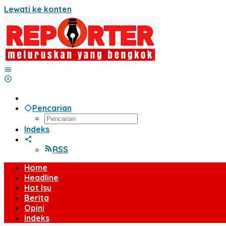
Lewati ke konten
Pencarian
Indeks
RSS
Home
Headline
Hot Isu
Berita
Opini
Indeks