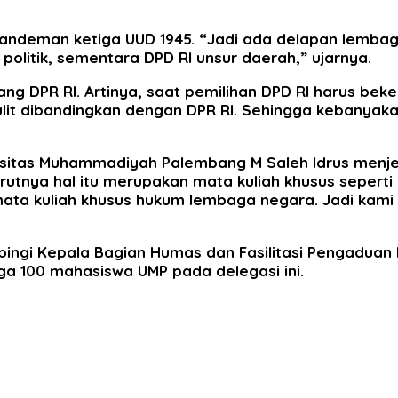
eman ketiga UUD 1945. “Jadi ada delapan lembaga neg
r politik, sementara DPD RI unsur daerah,” ujarnya.
ang DPR RI. Artinya, saat pemilihan DPD RI harus beke
 sulit dibandingkan dengan DPR RI. Sehingga kebanyak
rsitas Muhammadiyah Palembang M Saleh Idrus menjel
utnya hal itu merupakan mata kuliah khusus sepert
ata kuliah khusus hukum lembaga negara. Jadi kami 
i Kepala Bagian Humas dan Fasilitasi Pengaduan Her
juga 100 mahasiswa UMP pada delegasi ini.