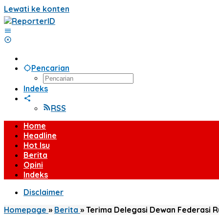
Lewati ke konten
Pencarian
Indeks
RSS
Home
Headline
Hot Isu
Berita
Opini
Indeks
Disclaimer
Homepage
»
Berita
»
Terima Delegasi Dewan Federasi R