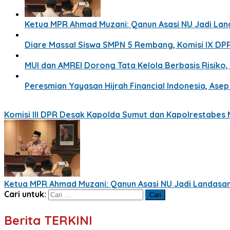
Ketua MPR Ahmad Muzani: Qanun Asasi NU Jadi La
Diare Massal Siswa SMPN 5 Rembang, Komisi IX DP
MUI dan AMREI Dorong Tata Kelola Berbasis Risiko, 
Peresmian Yayasan Hijrah Financial Indonesia, Ase
Komisi III DPR Desak Kapolda Sumut dan Kapolrestabes M
Ketua MPR Ahmad Muzani: Qanun Asasi NU Jadi Landasa
Cari untuk:
Berita TERKINI