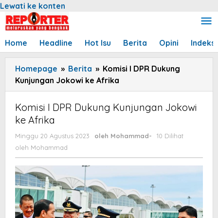
Lewati ke konten
Home
Headline
Hot Isu
Berita
Opini
Indeks
Homepage
»
Berita
»
Komisi I DPR Dukung
Kunjungan Jokowi ke Afrika
Komisi I DPR Dukung Kunjungan Jokowi
ke Afrika
Minggu 20 Agustus 2023
oleh
Mohammad
-
10 Dilihat
oleh
Mohammad