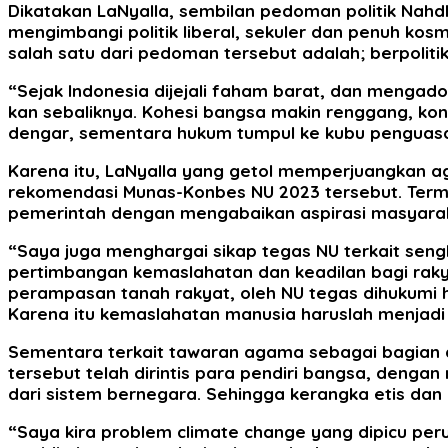
Dikatakan LaNyalla, sembilan pedoman politik Nahd
mengimbangi politik liberal, sekuler dan penuh kos
salah satu dari pedoman tersebut adalah; berpoli
“Sejak Indonesia dijejali faham barat, dan mengado
kan sebaliknya. Kohesi bangsa makin renggang, kons
dengar, sementara hukum tumpul ke kubu penguasa, a
Karena itu, LaNyalla yang getol memperjuangkan aga
rekomendasi Munas-Konbes NU 2023 tersebut. Term
pemerintah dengan mengabaikan aspirasi masyarakat
“Saya juga menghargai sikap tegas NU terkait se
pertimbangan kemaslahatan dan keadilan bagi rakya
perampasan tanah rakyat, oleh NU tegas dihukumi h
Karena itu kemaslahatan manusia haruslah menjad
Sementara terkait tawaran agama sebagai bagian 
tersebut telah dirintis para pendiri bangsa, deng
dari sistem bernegara. Sehingga kerangka etis dan
“Saya kira problem climate change yang dipicu pe