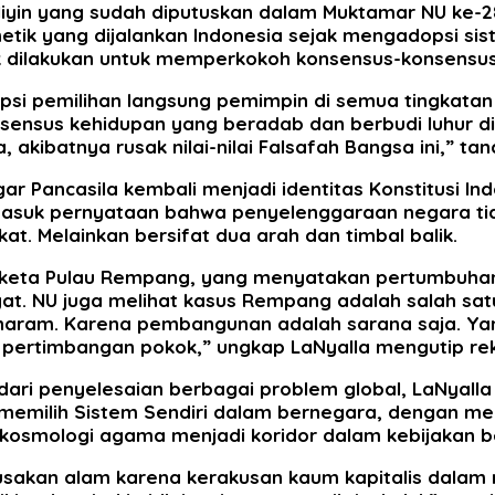
liyin yang sudah diputuskan dalam Muktamar NU ke-28
metik yang dijalankan Indonesia sejak mengadopsi si
tik dilakukan untuk memperkokoh konsensus-konsensu
psi pemilihan langsung pemimpin di semua tingkatan (
ensus kehidupan yang beradab dan berbudi luhur dita
kibatnya rusak nilai-nilai Falsafah Bangsa ini,” ta
r Pancasila kembali menjadi identitas Konstitusi Ind
asuk pernyataan bahwa penyelenggaraan negara tida
. Melainkan bersifat dua arah dan timbal balik.
ngketa Pulau Rempang, yang menyatakan pertumbuha
t. NU juga melihat kasus Rempang adalah salah satu 
aram. Karena pembangunan adalah sarana saja. Yang 
i pertimbangan pokok,” ungkap LaNyalla mengutip r
dari penyelesaian berbagai problem global, LaNyal
an memilih Sistem Sendiri dalam bernegara, dengan m
 kosmologi agama menjadi koridor dalam kebijakan 
rusakan alam karena kerakusan kaum kapitalis dala