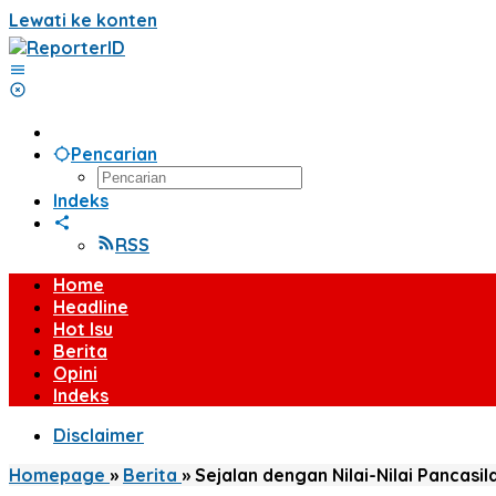
Lewati ke konten
Pencarian
Indeks
RSS
Home
Headline
Hot Isu
Berita
Opini
Indeks
Disclaimer
Homepage
»
Berita
»
Sejalan dengan Nilai-Nilai Pancas