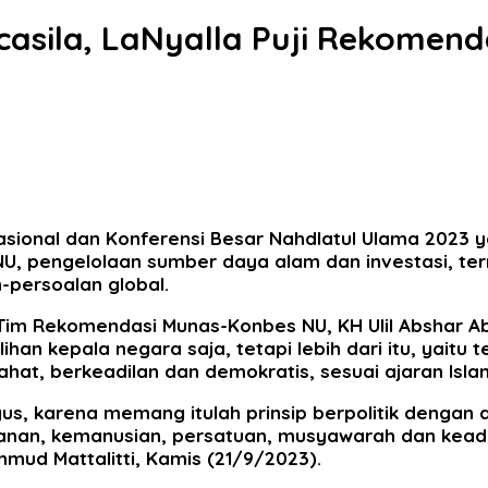
ncasila, LaNyalla Puji Rekome
ional dan Konferensi Besar Nahdlatul Ulama 2023 y
 NU, pengelolaan sumber daya alam dan investasi, 
-persoalan global.
 Tim Rekomendasi Munas-Konbes NU, KH Ulil Abshar
ihan kepala negara saja, tetapi lebih dari itu, yaitu
t, berkeadilan dan demokratis, sesuai ajaran Isla
gus, karena memang itulah prinsip berpolitik dengan
etuhanan, kemanusian, persatuan, musyawarah dan ke
mud Mattalitti, Kamis (21/9/2023).