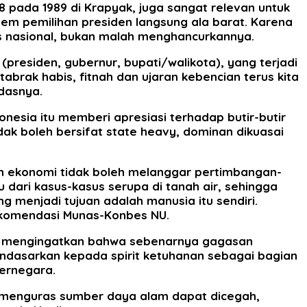
 pada 1989 di Krapyak, juga sangat relevan untuk
stem pemilihan presiden langsung ala barat. Karena
s nasional, bukan malah menghancurkannya.
presiden, gubernur, bupati/walikota), yang terjadi
brak habis, fitnah dan ujaran kebencian terus kita
ndasnya.
onesia itu memberi apresiasi terhadap butir-butir
k boleh bersifat state heavy, dominan dikuasai
n ekonomi tidak boleh melanggar pertimbangan-
dari kasus-kasus serupa di tanah air, sehingga
menjadi tujuan adalah manusia itu sendiri.
ekomendasi Munas-Konbes NU.
la mengingatkan bahwa sebenarnya gagasan
endasarkan kepada spirit ketuhanan sebagai bagian
bernegara.
m menguras sumber daya alam dapat dicegah,