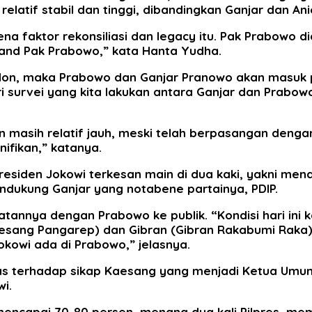
 relatif stabil dan tinggi, dibandingkan Ganjar dan A
 karena faktor rekonsiliasi dan legacy itu. Pak Prabo
 brand Pak Prabowo,” kata Hanta Yudha.
an calon, maka Prabowo dan Ganjar Pranowo akan masu
ri survei yang kita lakukan antara Ganjar dan Prabow
n masih relatif jauh, meski telah berpasangan deng
nifikan,” katanya.
 Presiden Jokowi terkesan main di dua kaki, yakni men
ndukung Ganjar yang notabene partainya, PDIP.
tannya dengan Prabowo ke publik. “Kondisi hari ini 
esang Pangarep) dan Gibran (Gibran Rakabumi Raka).
okowi ada di Prabowo,” jelasnya.
egas terhadap sikap Kaesang yang menjadi Ketua Umum 
i.
ncapai 70-80 persen, menang dua kali Pilpres, memil