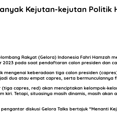
nyak Kejutan-kejutan Politik 
ombang Rakyat (Gelora) Indonesia Fahri Hamzah menila
r 2023 pada saat pendaftaran calon presiden dan cal
tik mengenai keberadaan tiga calon presiden (capre
di dua atau empat capres, serta bermunculannya fig
(tiga capres, red) akan menciptakan kelompok-kelompo
kiri. Tetapi, situasinya masih dinamis, masih akan 
engantar diskusi Gelora Talks bertajuk “Menanti Kej