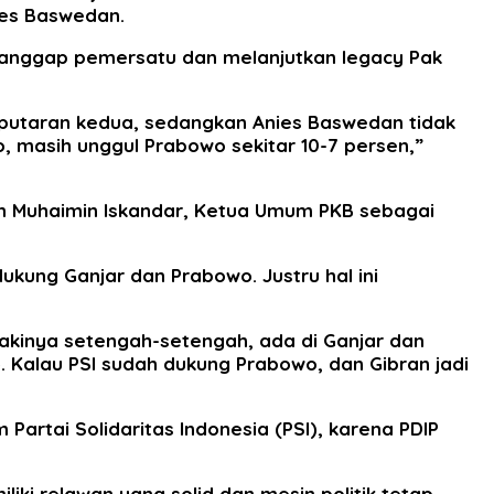
nies Baswedan.
wo dianggap pemersatu dan melanjutkan legacy Pak
k putaran kedua, sedangkan Anies Baswedan tidak
o, masih unggul Prabowo sekitar 10-7 persen,”
an Muhaimin Iskandar, Ketua Umum PKB sebagai
dukung Ganjar dan Prabowo. Justru hal ini
kakinya setengah-setengah, ada di Ganjar dan
 Kalau PSI sudah dukung Prabowo, dan Gibran jadi
Partai Solidaritas Indonesia (PSI), karena PDIP
iki relawan yang solid dan mesin politik tetap