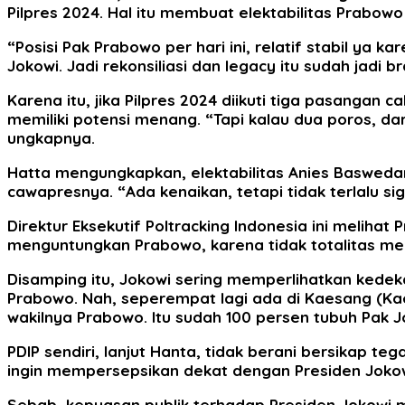
Pilpres 2024. Hal itu membuat elektabilitas Prabowo
“Posisi Pak Prabowo per hari ini, relatif stabil ya
Jokowi. Jadi rekonsiliasi dan legacy itu sudah jadi
Karena itu, jika Pilpres 2024 diikuti tiga pasang
memiliki potensi menang. “Tapi kalau dua poros, da
ungkapnya.
Hatta mengungkapkan, elektabilitas Anies Basweda
cawapresnya. “Ada kenaikan, tetapi tidak terlalu sig
Direktur Eksekutif Poltracking Indonesia ini melihat
menguntungkan Prabowo, karena tidak totalitas me
Disamping itu, Jokowi sering memperlihatkan kedeka
Prabowo. Nah, seperempat lagi ada di Kaesang (Ka
wakilnya Prabowo. Itu sudah 100 persen tubuh Pak J
PDIP sendiri, lanjut Hanta, tidak berani bersikap t
ingin mempersepsikan dekat dengan Presiden Jokow
Sebab, kepuasan publik terhadap Presiden Jokowi me