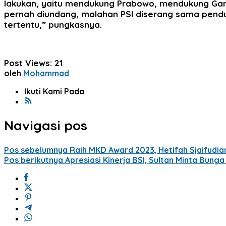
lakukan, yaitu mendukung Prabowo, mendukung Ganjar
pernah diundang, malahan PSI diserang sama pendu
tertentu,” pungkasnya.
Post Views:
21
oleh
Mohammad
Ikuti Kami Pada
Navigasi pos
Pos sebelumnya
Raih MKD Award 2023, Hetifah Sjaifudia
Pos berikutnya
Apresiasi Kinerja BSI, Sultan Minta Bung