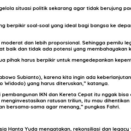
lola situasi politik sekarang agar tidak berujung pa
ang berpikir soal-soal yang ideal bagi bangsa ke de
h moderat dan lebih proporsional. Sehingga pemilu le
at baik dan tidak ada potensi yang membahayakan ki
mua pihak harus berpikir untuk mengedepankan kepen
o Subianto), karena kita ingin ada keberlanjutan age
oko Widodo) yang harus diteruskan,” katanya.
 pembangunan IKN dan Kereta Cepat itu nggak bisa di
enginvestasikan ratusan triliun, itu mau dihentikan g
an bersama-sama agar menang,” pungkas Fahri.
nesia Hanta Yuda mengatakan, rekonsiliasi dan legac