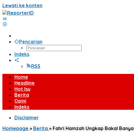
Lewati ke konten
Pencarian
Indeks
RSS
Home
Headline
Hot Isu
Berita
Opini
Indeks
Disclaimer
Homepage
»
Berita
»
Fahri Hamzah Ungkap Bakal Banyak