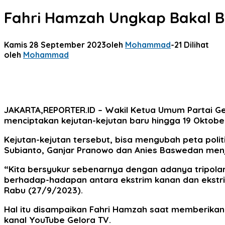
Fahri Hamzah Ungkap Bakal Ba
Kamis 28 September 2023
oleh
Mohammad
-
21 Dilihat
oleh
Mohammad
JAKARTA,REPORTER.ID
– Wakil Ketua Umum Partai Gel
menciptakan kejutan-kejutan baru hingga 19 Oktobe
Kejutan-kejutan tersebut, bisa mengubah peta poli
Subianto, Ganjar Pranowo dan Anies Baswedan menja
“Kita bersyukur sebenarnya dengan adanya tripolar 
berhadap-hadapan antara ekstrim kanan dan ekstrim 
Rabu (27/9/2023).
Hal itu disampaikan Fahri Hamzah saat memberikan p
kanal YouTube Gelora TV.