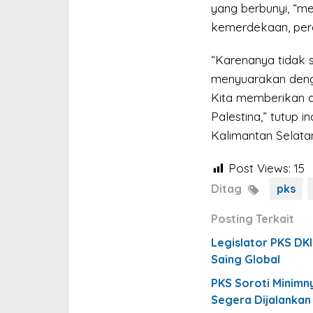
yang berbunyi, “m
kemerdekaan, perd
“Karenanya tidak s
menyuarakan deng
Kita memberikan 
Palestina,” tutup 
Kalimantan Selatan 
Post Views:
15
Ditag
pks
Posting Terkait
Legislator PKS DK
Saing Global
PKS Soroti Minimny
Segera Dijalankan