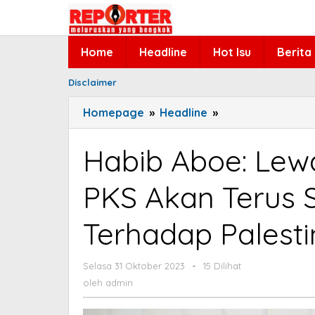
Lewati
ke
konten
Home
Headline
Hot Isu
Berita
Disclaimer
Homepage
»
Headline
»
Habib
Aboe:
Lewat
Habib Aboe: Lewa
Fraksi
di
PKS Akan Terus
Parlemen,
PKS
Terhadap Palesti
Akan
Terus
Suarakan
Selasa 31 Oktober 2023
oleh
-
15 Dilihat
admin
Pembelaan
oleh
admin
Terhadap