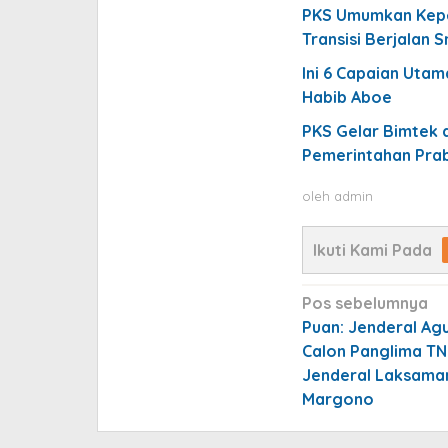
PKS Umumkan Kepem
Transisi Berjalan 
Ini 6 Capaian Uta
Habib Aboe
PKS Gelar Bimtek d
Pemerintahan Pra
oleh
admin
Ikuti Kami Pada
Navigasi
Pos sebelumnya
pos
Puan: Jenderal Ag
Calon Panglima TN
Jenderal Laksama
Margono