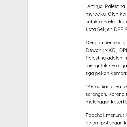
“Artinya, Palestin
merdeka. Oleh ka
untuk mereka, kare
kata Sekjen DPP P
Dengan demikian,
Dewan (MKD) DPR 
Palestina adalah i
mengutuk serangan
tiga pekan kemarin
“Kemudian area d
serangan. Karena t
melanggar keterti
Padahal, menurut H
dalam potongan k