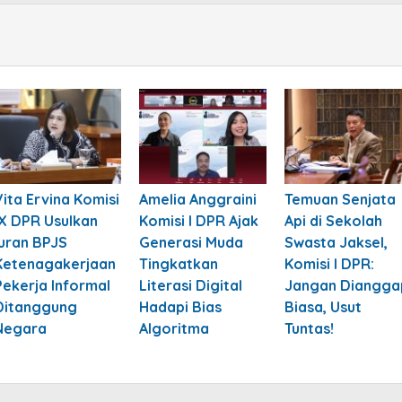
Vita Ervina Komisi
Amelia Anggraini
Temuan Senjata
IX DPR Usulkan
Komisi I DPR Ajak
Api di Sekolah
Iuran BPJS
Generasi Muda
Swasta Jaksel,
Ketenagakerjaan
Tingkatkan
Komisi I DPR:
Pekerja Informal
Literasi Digital
Jangan Diangga
Ditanggung
Hadapi Bias
Biasa, Usut
Negara
Algoritma
Tuntas!