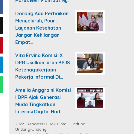
Harus Beri Manfaat Ny…
Dorong Ada Perbaikan
Menyeluruh, Puan:
Layanan Kesehatan
Jangan Kehilangan
Empat…
Vita Ervina Komisi IX
DPR Usulkan Iuran BPJS
Ketenagakerjaan
Pekerja Informal Di…
Amelia Anggraini Komisi
I DPR Ajak Generasi
Muda Tingkatkan
Literasi Digital Had…
2022- ReporterID Hak Cipta Dilindungi
Undang-Undang