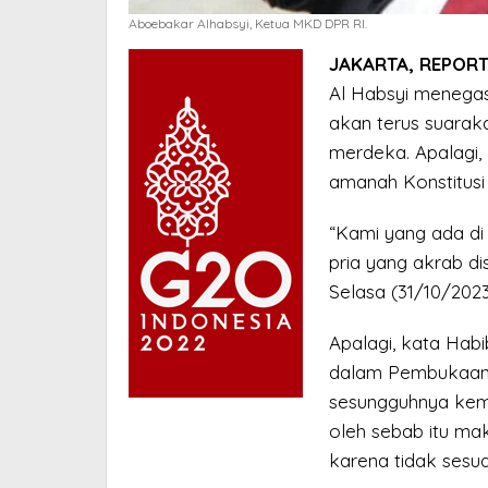
Aboebakar Alhabsyi, Ketua MKD DPR RI.
JAKARTA, REPORT
Al Habsyi menegas
akan terus suarak
merdeka. Apalagi,
amanah Konstitusi
“Kami yang ada di
pria yang akrab di
Selasa (31/10/2023
Apalagi, kata Hab
dalam Pembukaan 
sesungguhnya kem
oleh sebab itu mak
karena tidak sesua