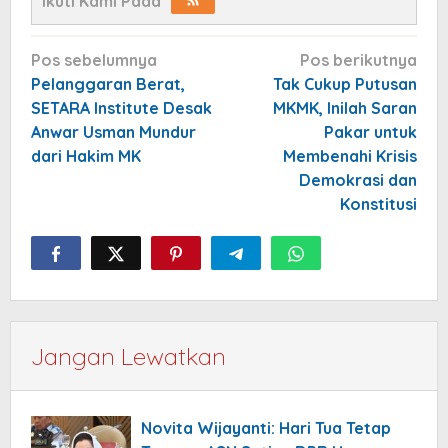
Ikuti Kami Pada
Navigasi
Pos sebelumnya
Pos berikutnya
pos
Pelanggaran Berat,
Tak Cukup Putusan
SETARA Institute Desak
MKMK, Inilah Saran
Anwar Usman Mundur
Pakar untuk
dari Hakim MK
Membenahi Krisis
Demokrasi dan
Konstitusi
Jangan Lewatkan
Novita Wijayanti: Hari Tua Tetap