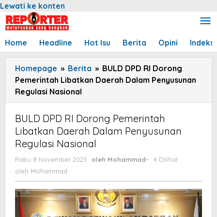
Lewati ke konten
Home
Headline
Hot Isu
Berita
Opini
Indeks
Homepage
»
Berita
»
BULD DPD RI Dorong
Pemerintah Libatkan Daerah Dalam Penyusunan
Regulasi Nasional
BULD DPD RI Dorong Pemerintah
Libatkan Daerah Dalam Penyusunan
Regulasi Nasional
Rabu 8 November 2023
oleh
Mohammad
-
4 Dilihat
oleh
Mohammad