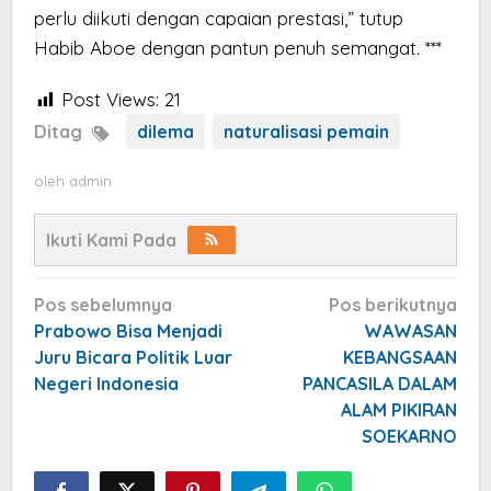
perlu diikuti dengan capaian prestasi,” tutup
Habib Aboe dengan pantun penuh semangat. ***
Post Views:
21
Ditag
dilema
naturalisasi pemain
oleh
admin
Ikuti Kami Pada
Navigasi
Pos sebelumnya
Pos berikutnya
pos
Prabowo Bisa Menjadi
WAWASAN
Juru Bicara Politik Luar
KEBANGSAAN
Negeri Indonesia
PANCASILA DALAM
ALAM PIKIRAN
SOEKARNO