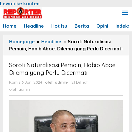
Lewati ke konten
Home
Headline
Hot Isu
Berita
Opini
Indeks
Homepage
»
Headline
»
Soroti Naturalisasi
Pemain, Habib Aboe: Dilema yang Perlu Dicermati
Soroti Naturalisasi Pemain, Habib Aboe:
Dilema yang Perlu Dicermati
Kamis 6 Juni 2024
oleh
admin
-
21 Dilihat
oleh
admin