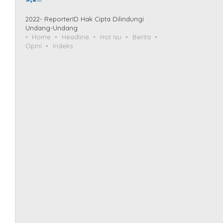
2022- ReporterID Hak Cipta Dilindungi
Undang-Undang
Home
Headline
Hot Isu
Berita
Opini
Indeks