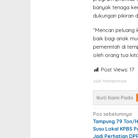
banyak tenaga ke
dukungan pikiran 
“Mencari peluang k
baik bagi anak mu
pemerintah di tem
oleh orang tua kit
Post Views:
17
oleh
Mohammad
Ikuti Kami Pada
Navigasi
Pos sebelumnya
pos
Tampung 79 Ton/Har
Susu Lokal KPBS 
Jadi Perhatian DP