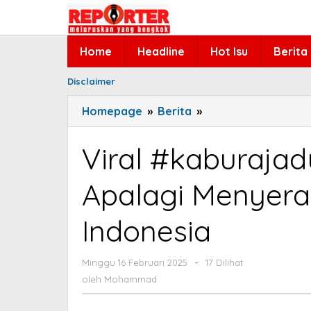
Lewati
ke
konten
Home
Headline
Hot Isu
Berita
Disclaimer
Homepage
»
Berita
»
Viral
#kaburajadulu,
Sultan:
Viral #kaburajadu
Kabur
Apalagi
Apalagi Menyer
Menyerah
Bukan
Indonesia
DNA
Pemuda
Indonesia
Minggu 16 Februari 2025
oleh
-
17 Dilihat
Mohammad
oleh
Mohammad