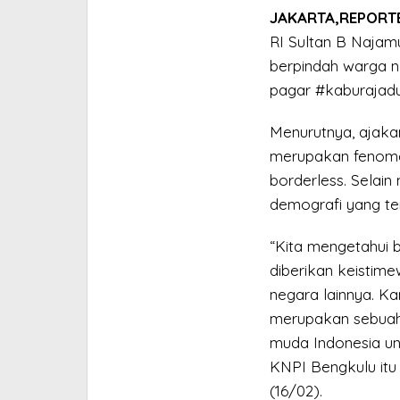
JAKARTA,REPORTE
RI Sultan B Najam
berpindah warga ne
pagar #kaburajadu
Menurutnya, ajak
merupakan fenomen
borderless. Selai
demografi yang terj
“Kita mengetahui 
diberikan keistim
negara lainnya. K
merupakan sebuah
muda Indonesia unt
KNPI Bengkulu itu
(16/02).