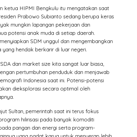
tan ketua HIPMI Bengkulu itu mengatakan saat
presiden Prabowo Subianto sedang berupa keras
yak mungkin lapangan pekerjaan dan
a potensi anak muda di setiap daerah.
 menyiapkan SDM unggul dan mengembangkan
yang hendak berkarir di luar negeri.
 SDA dan market size kita sangat luar biasa,
dengan pertumbuhan penduduk dan menjawab
mografi Indonesia saat ini. Potensi-potensi
i akan dieksplorasi secara optimal oleh
apnya.
njut Sultan, pemerintah saat ini terus fokus
gram hilirisasi pada banyak komoditi
bada pangan dan energi serta program-
lainnya yang padat karya untuk menyerap lebih