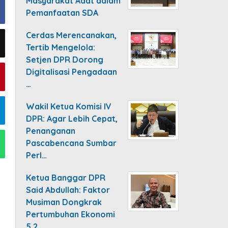
Masyarakat Adat dalam
Pemanfaatan SDA
Cerdas Merencanakan,
Tertib Mengelola:
Setjen DPR Dorong
Digitalisasi Pengadaan
…
Wakil Ketua Komisi IV
DPR: Agar Lebih Cepat,
Penanganan
Pascabencana Sumbar
Perl…
Ketua Banggar DPR
Said Abdullah: Faktor
Musiman Dongkrak
Pertumbuhan Ekonomi
5,2…