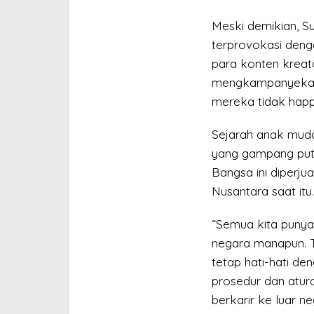
Meski demikian, S
terprovokasi deng
para konten kreato
mengkampanyekan 
mereka tidak happy 
Sejarah anak muda 
yang gampang put
Bangsa ini diperj
Nusantara saat itu.
“Semua kita punya 
negara manapun. T
tetap hati-hati de
prosedur dan atura
berkarir ke luar neg