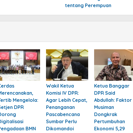
tentang Perempuan
Cerdas
Wakil Ketua
Ketua Banggar
Merencanakan,
Komisi IV DPR:
DPR Said
Tertib Mengelola:
Agar Lebih Cepat,
Abdullah: Faktor
Setjen DPR
Penanganan
Musiman
Dorong
Pascabencana
Dongkrak
Digitalisasi
Sumbar Perlu
Pertumbuhan
Pengadaan BMN
Dikomandoi
Ekonomi 5,29