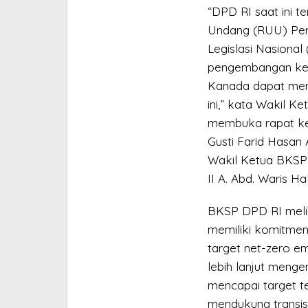
“DPD RI saat ini 
Undang (RUU) Peru
Legislasi Nasiona
pengembangan kebij
Kanada dapat men
ini,” kata Wakil 
membuka rapat ke
Gusti Farid Hasan 
Wakil Ketua BKSP
II A. Abd. Waris Hal
BKSP DPD RI melih
memiliki komitmen 
target net-zero e
lebih lanjut meng
mencapai target te
mendukung transisi 