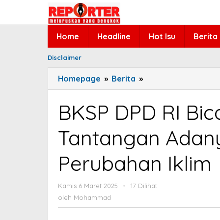
Lewati
ke
konten
Home
Headline
Hot Isu
Berita
Disclaimer
Homepage
»
Berita
»
BKSP
DPD
RI
BKSP DPD RI Bic
Bicara
Urgensi
Tantangan Adany
dan
Tantangan
Perubahan Iklim
Adanya
Regulasi
Kebijakan
Kamis 6 Maret 2025
oleh
-
17 Dilihat
Mohammad
Perubahan
oleh
Mohammad
Iklim