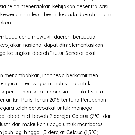
sia telah menerapkan kebijakan desentralisasi
kewenangan lebih besar kepada daerah dalam
akan.
embaga yang mewakili daerah, berupaya
ebijakan nasional dapat diimplementasikan
ga ke tingkat daerah,” tutur Senator asal
n menambahkan, Indonesia berkomitmen
ngurangi emisi gas rumah kaca untuk
perubahan iklim. Indonesia juga ikut serta
rjanjian Paris Tahun 2015 tentang Perubahan
 negara telah bersepakat untuk menjaga
al abad ini di bawah 2 derajat Celcius (2°C) dari
ndustri dan melaukan upaya untuk membatasi
 jauh lagi hingga 1,5 derajat Celcius (1,5°C).