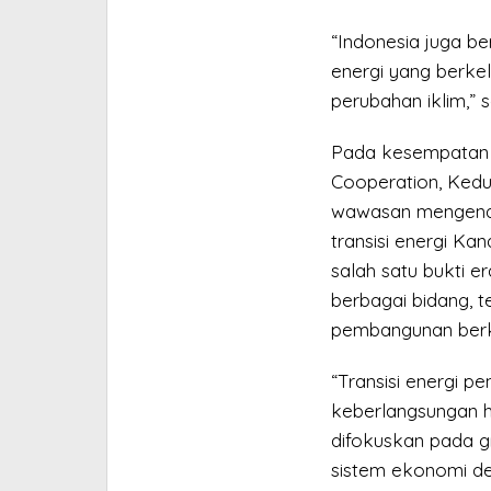
“Indonesia juga be
energi yang berkel
perubahan iklim,” 
Pada kesempatan i
Cooperation, Kedu
wawasan mengenai 
transisi energi K
salah satu bukti e
berbagai bidang, t
pembangunan berk
“Transisi energi p
keberlangsungan hi
difokuskan pada 
sistem ekonomi de