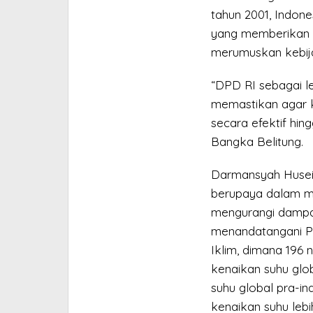
tahun 2001, Indone
yang memberikan 
merumuskan kebij
“DPD RI sebagai l
memastikan agar k
secara efektif hing
Bangka Belitung.
Darmansyah Husei
berupaya dalam me
mengurangi dampak 
menandatangani Pe
Iklim, dimana 196
kenaikan suhu glob
suhu global pra-i
kenaikan suhu lebih