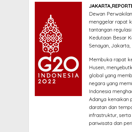
JAKARTA,REPORT
Dewan Perwakilan 
menggelar rapat k
tantangan regulasi
Kedutaan Besar Ka
Senayan, Jakarta,
Membuka rapat ke
Husein, menyebutk
global yang membu
negara yang memili
Indonesia menghad
Adanya kenaikan p
daratan dan tempat
infrastruktur, ser
pariwisata dan per