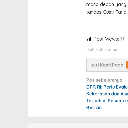
masa depan yang l
tandas Gusti Farid.
Post Views:
17
oleh
Mohammad
Ikuti Kami Pada
Navigasi
Pos sebelumnya
pos
DPR RI: Perlu Evalu
Kekerasan dan Asu
Terjadi di Pesantr
Berizin