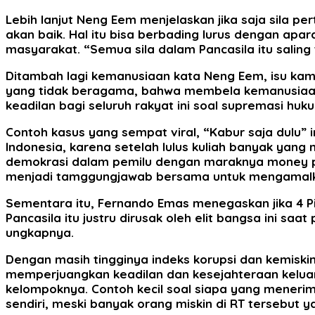
Lebih lanjut Neng Eem menjelaskan jika saja sila p
akan baik. Hal itu bisa berbading lurus dengan ap
masyarakat. “Semua sila dalam Pancasila itu saling
Ditambah lagi kemanusiaan kata Neng Eem, isu kam
yang tidak beragama, bahwa membela kemanusiaan 
keadilan bagi seluruh rakyat ini soal supremasi h
Contoh kasus yang sempat viral, “Kabur saja dulu”
Indonesia, karena setelah lulus kuliah banyak yang
demokrasi dalam pemilu dengan maraknya money poli
menjadi tamggungjawab bersama untuk mengamalkan
Sementara itu, Fernando Emas menegaskan jika 4 Pi
Pancasila itu justru dirusak oleh elit bangsa ini s
ungkapnya.
Dengan masih tingginya indeks korupsi dan kemiskim
memperjuangkan keadilan dan kesejahteraan keluarg
kelompoknya. Contoh kecil soal siapa yang menerim
sendiri, meski banyak orang miskin di RT tersebut