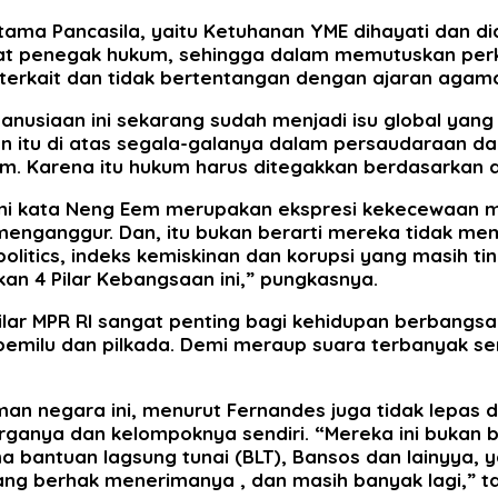
ertama Pancasila, yaitu Ketuhanan YME dihayati dan 
arat penegak hukum, sehingga dalam memutuskan perk
 terkait dan tidak bertentangan dengan ajaran agama
anusiaan ini sekarang sudah menjadi isu global yan
itu di atas segala-galanya dalam persaudaraan dan
ukum. Karena itu hukum harus ditegakkan berdasarkan
 ini kata Neng Eem merupakan ekspresi kekecewaan ma
 menganggur. Dan, itu bukan berarti mereka tidak mem
tics, indeks kemiskinan dan korupsi yang masih ting
 4 Pilar Kebangsaan ini,” pungkasnya.
lar MPR RI sangat penting bagi kehidupan berbangsa 
aat pemilu dan pilkada. Demi meraup suara terbanyak s
an negara ini, menurut Fernandes juga tidak lepas da
anya dan kelompoknya sendiri. “Mereka ini bukan be
a bantuan lagsung tunai (BLT), Bansos dan lainyya, 
 yang berhak menerimanya , dan masih banyak lagi,” 