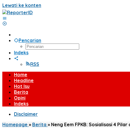
Lewati ke konten
Pencarian
Indeks
RSS
Home
Headline
Hot Isu
Berita
Opini
Indeks
Disclaimer
Homepage
»
Berita
»
Neng Eem FPKB: Sosialisasi 4 Pila