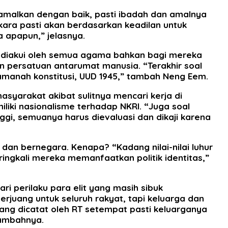
diamalkan dengan baik, pasti ibadah dan amalnya
ara pasti akan berdasarkan keadilan untuk
 apapun,” jelasnya.
g diakui oleh semua agama bahkan bagi mereka
 persatuan antarumat manusia. “Terakhir soal
 amanah konstitusi, UUD 1945,” tambah Neng Eem.
syarakat akibat sulitnya mencari kerja di
iliki nasionalisme terhadap NKRI. “Juga soal
gi, semuanya harus dievaluasi dan dikaji karena
dan bernegara. Kenapa? “Kadang nilai-nilai luhur
eringkali mereka memanfaatkan politik identitas,”
ri perilaku para elit yang masih sibuk
rjuang untuk seluruh rakyat, tapi keluarga dan
yang dicatat oleh RT setempat pasti keluarganya
tambahnya.