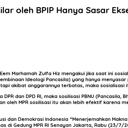
Pilar oleh BPIP Hanya Sasar Eks
em Marhamah Zulfa Hiz mengakui jika saat ini sosiali
mbinaan Ideologi Pancasila) yang hanya menyasar pa
tapi akibat anggarannya terbatas, maka sosialisasi it
ota DPR dan DPD RI, maka sosilisasi PBNU (Pancasila, 
kan oleh MPR sosilisasi itu akan lebih efektif karen
itusi dan Demokrasi Indonesia “Menerjemahkan Makna
as di Gedung MPR RI Senayan Jakarta, Rabu (23/7/2