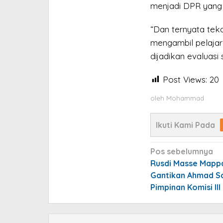
menjadi DPR yang l
“Dan ternyata tek
mengambil pelajara
dijadikan evaluasi
Post Views:
20
oleh
Mohammad
Ikuti Kami Pada
Navigasi
Pos sebelumnya
pos
Rusdi Masse Mapp
Gantikan Ahmad Sa
Pimpinan Komisi II