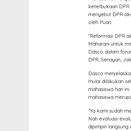
keterbukaan DPR a
menyebut DPR aka
oleh Puan.
“Reformasi DPR ak
Maharani untuk me
Dasco dalam foru
DPR, Senayan, Jak
Dasco menjelaskan
mulai dilakukan s
mahasiswa hari in
mahasiswa merupa
“Ya kami sudah me
Nah evaluasi-eval
dipimpin langsung