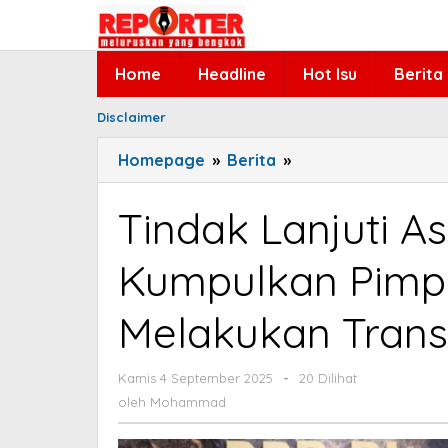
Lewati
ke
konten
Home
Headline
Hot Isu
Berita
Disclaimer
Homepage
»
Berita
»
Tindak
Lanjuti
Aspirasi
Tindak Lanjuti A
Rakyat,
Puan
Kumpulkan Pimpi
Kumpulkan
Pimpinan
Melakukan Trans
Fraksi
untuk
Melakukan
Kamis 4 September 2025
oleh
-
20 Dilihat
Mohammad
Transformasi
oleh
Mohammad
DPR