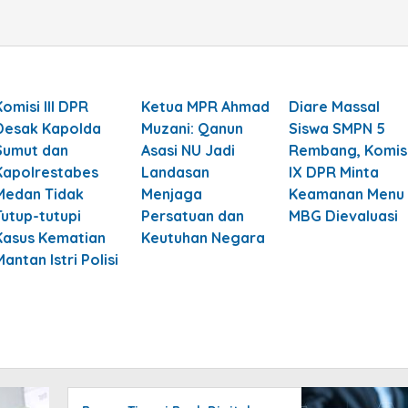
Komisi III DPR
Ketua MPR Ahmad
Diare Massal
Desak Kapolda
Muzani: Qanun
Siswa SMPN 5
Sumut dan
Asasi NU Jadi
Rembang, Komis
Kapolrestabes
Landasan
IX DPR Minta
Medan Tidak
Menjaga
Keamanan Menu
Tutup-tutupi
Persatuan dan
MBG Dievaluasi
Kasus Kematian
Keutuhan Negara
Mantan Istri Polisi