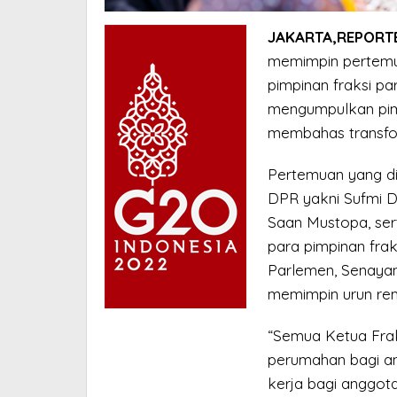
JAKARTA,REPORTE
memimpin pertemu
pimpinan fraksi pa
mengumpulkan pim
membahas transform
Pertemuan yang dip
DPR yakni Sufmi 
Saan Mustopa, ser
para pimpinan fra
Parlemen, Senayan
memimpin urun rem
“Semua Ketua Frak
perumahan bagi a
kerja bagi anggota