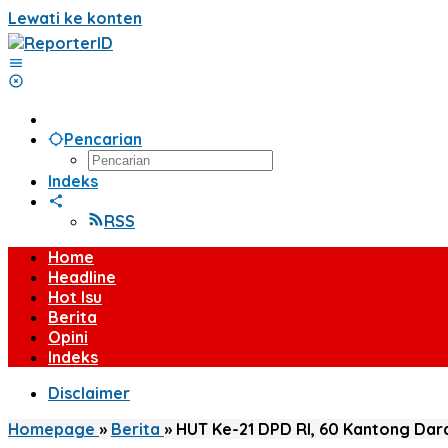
Lewati ke konten
Pencarian
Indeks
RSS
Home
Headline
Hot Isu
Berita
Opini
Indeks
Disclaimer
Homepage
»
Berita
»
HUT Ke-21 DPD RI, 60 Kantong Dar