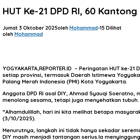
HUT Ke-21 DPD RI, 60 Kantong
Jumat 3 Oktober 2025
oleh
Mohammad
-
15 Dilihat
oleh
Mohammad
YOGYAKARTA,REPORTER.ID
– Peringatan HUT ke-21 D
setiap provinsi, termasuk Daerah Istimewa Yogyaka
Palang Merah Indonesia (PMI) Kota Yogyakarta.
‎Anggota DPD RI asal DIY, Ahmad Syauqi Soeratno,
menolong sesama, tetapi juga menyehatkan tubuh.
‎“Alhamdulillah, hari ini kita melihat betapa masya
(3/10/2025).
Menurutnya, langkah ini tidak hanya sekadar serem
DIY masih menjadi tantangan serius.Ia menyinggun