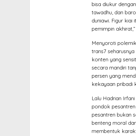
bisa diukur dengan 
tawadhu, dan baro
duniawi. Figur kiai
pemimpin akhirat,” 
Menyoroti polemik
trans7 seharusny
konten yang sensiti
secara mandiri ta
persen yang menda
kekayaan pribadi ki
Lalu Hadrian Irfa
pondok pesantren d
pesantren bukan s
benteng moral dan 
membentuk karakt