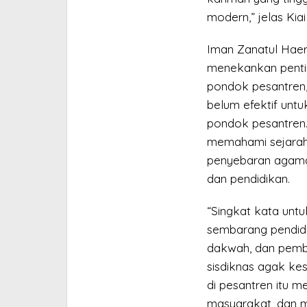
modern,” jelas Kia
Iman Zanatul Haer
menekankan penti
pondok pesantren,
belum efektif unt
pondok pesantren
memahami sejarahn
penyebaran agama
dan pendidikan.
“Singkat kata untu
sembarang pendidi
dakwah, dan pemb
sisdiknas agak kes
di pesantren itu 
masyarakat, dan mem