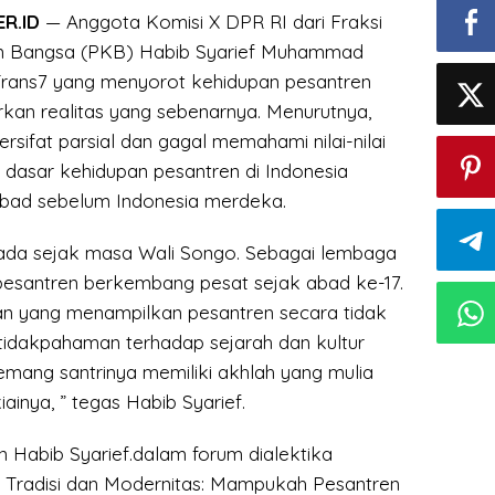
R.ID
— Anggota Komisi X DPR RI dari Fraksi
an Bangsa (PKB) Habib Syarief Muhammad
Trans7 yang menyorot kehidupan pesantren
an realitas yang sebenarnya. Menurutnya,
ersifat parsial dan gagal memahami nilai-nilai
 dasar kehidupan pesantren di Indonesia
bad sebelum Indonesia merdeka.
ada sejak masa Wali Songo. Sebagai lembaga
 pesantren berkembang pesat sejak abad ke-17.
n yang menampilkan pesantren secara tidak
etidakpahaman terhadap sejarah dan kultur
mang santrinya memiliki akhlah yang mulia
ainya, ” tegas Habib Syarief.
n Habib Syarief.dalam forum dialektika
 Tradisi dan Modernitas: Mampukah Pesantren