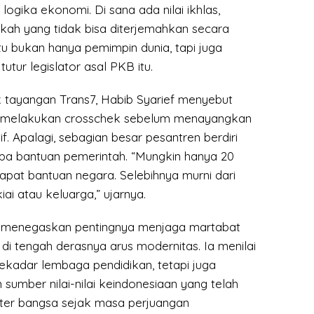
logika ekonomi. Di sana ada nilai ikhlas,
kah yang tidak bisa diterjemahkan secara
 itu bukan hanya pemimpin dunia, tapi juga
tutur legislator asal PKB itu.
 tayangan Trans7, Habib Syarief menyebut
a melakukan crosschek sebelum menayangkan
f. Apalagi, sebagian besar pesantren berdiri
npa bantuan pemerintah. “Mungkin hanya 20
pat bantuan negara. Selebihnya murni dari
ai atau keluarga,” ujarnya.
ni menegaskan pentingnya menjaga martabat
i tengah derasnya arus modernitas. Ia menilai
ekadar lembaga pendidikan, tetapi juga
sumber nilai-nilai keindonesiaan yang telah
er bangsa sejak masa perjuangan