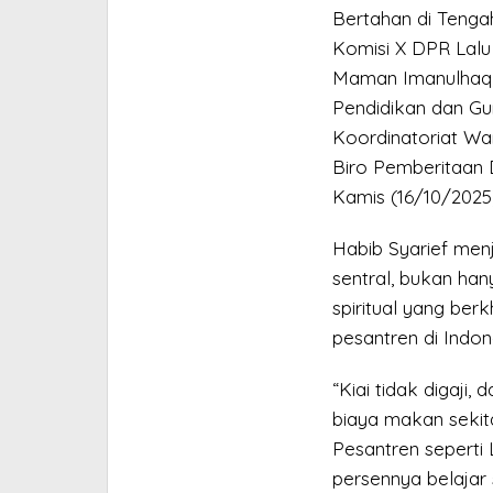
Bertahan di Tenga
Komisi X DPR Lalu 
Maman Imanulhaq,
Pendidikan dan Gur
Koordinatoriat W
Biro Pemberitaan 
Kamis (16/10/2025
Habib Syarief menj
sentral, bukan han
spiritual yang ber
pesantren di Indon
“Kiai tidak digaj
biaya makan sekita
Pesantren seperti L
persennya belajar 