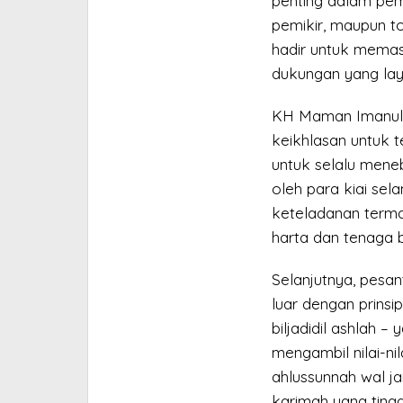
penting dalam pem
pemikir, maupun t
hadir untuk memas
dukungan yang lay
KH Maman Imanulhaq
keikhlasan untuk te
untuk selalu meneb
oleh para kiai se
keteladanan termas
harta dan tenaga 
Selanjutnya, pesa
luar dengan prinsi
biljadidil ashlah –
mengambil nilai-nil
ahlussunnah wal j
karimah yang ting