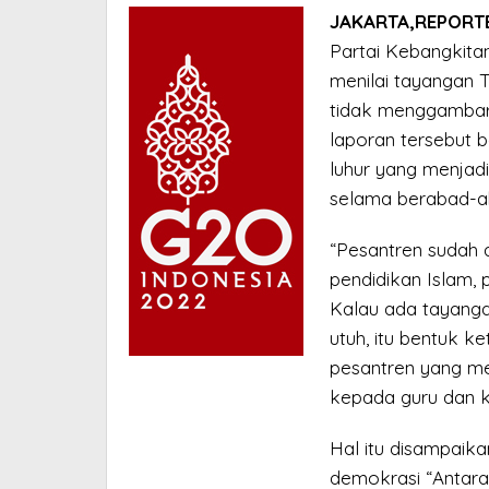
JAKARTA,REPORTE
Partai Kebangkit
menilai tayangan 
tidak menggambark
laporan tersebut b
luhur yang menjadi
selama berabad-a
“Pesantren sudah 
pendidikan Islam,
Kalau ada tayanga
utuh, itu bentuk k
pesantren yang me
kepada guru dan ki
Hal itu disampaika
demokrasi “Antara