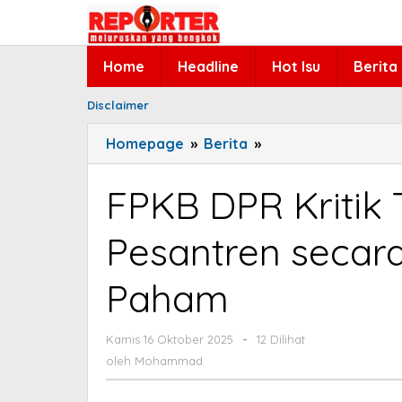
Lewati
ke
konten
Home
Headline
Hot Isu
Berita
Disclaimer
Homepage
»
Berita
»
FPKB
DPR
Kritik
FPKB DPR Kritik
Trans7
yang
Pesantren secara
Narasikan
Pesantren
Paham
secara
Parsial
dan
Kamis 16 Oktober 2025
oleh
-
12 Dilihat
Mohammad
Gagal
oleh
Mohammad
Paham