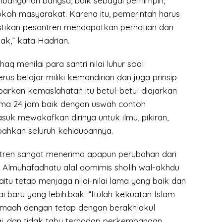
bangunan bangsa, baik sebagai pemimpin,
okoh masyarakat. Karena itu, pemerintah harus
tikan pesantren mendapatkan perhatian dan
ak,” kata Hadrian.
 menilai para santri nilai luhur soal
rus belajar miliki kemandirian dan juga prinsip
arkan kemaslahatan itu betul-betul diajarkan
lama 24 jam baik dengan uswah contoh
uk mewakafkan dirinya untuk ilmu, pikiran,
bahkan seluruh kehidupannya.
ntren sangat menerima apapun perubahan dari
p Almuhafadhatu alal qomimis sholih wal-akhdu
 yaitu tetap menjaga nilai-nilai lama yang baik dan
ai baru yang lebih.baik. “Itulah kekuatan Islam
amaah dengan tetap dengan berakhlakul
gi, dan tidak tabu terhadap perkembangan