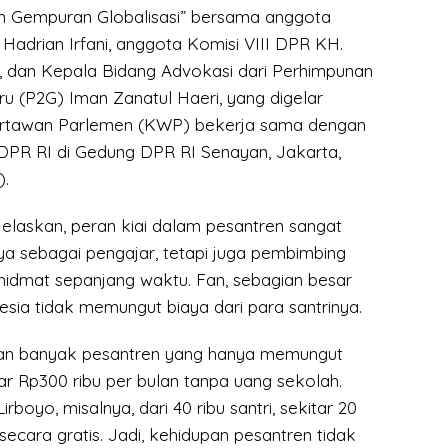
h Gempuran Globalisasi” bersama anggota
Hadrian Irfani, anggota Komisi VIII DPR KH.
 dan Kepala Bidang Advokasi dari Perhimpunan
u (P2G) Iman Zanatul Haeri, yang digelar
artawan Parlemen (KWP) bekerja sama dengan
DPR RI di Gedung DPR RI Senayan, Jakarta,
).
elaskan, peran kiai dalam pesantren sangat
ya sebagai pengajar, tetapi juga pembimbing
khidmat sepanjang waktu. Fan, sebagian besar
esia tidak memungut biaya dari para santrinya.
i, dan banyak pesantren yang hanya memungut
r Rp300 ribu per bulan tanpa uang sekolah.
irboyo, misalnya, dari 40 ribu santri, sekitar 20
secara gratis. Jadi, kehidupan pesantren tidak