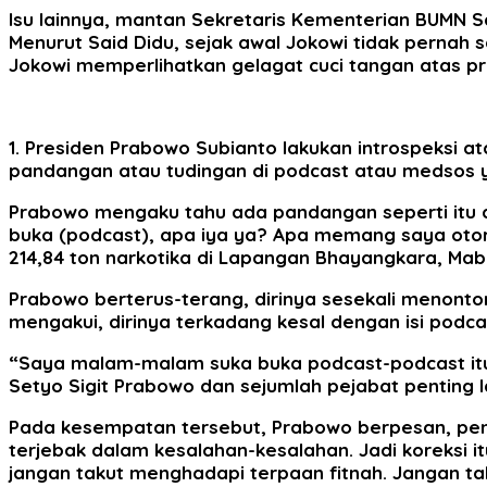
Isu lainnya, mantan Sekretaris Kementerian BUMN S
Menurut Said Didu, sejak awal Jokowi tidak pernah 
Jokowi memperlihatkan gelagat cuci tangan atas pro
1. Presiden Prabowo Subianto lakukan introspeksi ata
pandangan atau tudingan di podcast atau medsos yan
Prabowo mengaku tahu ada pandangan seperti itu d
buka (podcast), apa iya ya? Apa memang saya otor
214,84 ton narkotika di Lapangan Bhayangkara, Mabes
Prabowo berterus-terang, dirinya sesekali menonto
mengakui, dirinya terkadang kesal dengan isi podc
“Saya malam-malam suka buka podcast-podcast itu, 
Setyo Sigit Prabowo dan sejumlah pejabat penting 
Pada kesempatan tersebut, Prabowo berpesan, pemim
terjebak dalam kesalahan-kesalahan. Jadi koreksi 
jangan takut menghadapi terpaan fitnah. Jangan taku