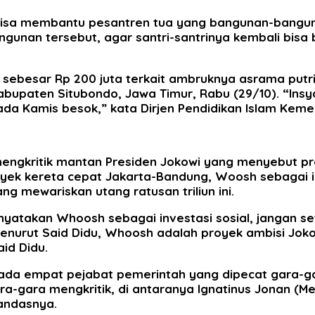
 bisa membantu pesantren tua yang bangunan-bang
an tersebut, agar santri-santrinya kembali bisa b
besar Rp 200 juta terkait ambruknya asrama putri 
Kabupaten Situbondo, Jawa Timur, Rabu (29/10). “Ins
pada Kamis besok,” kata Dirjen Pendidikan Islam Keme
engkritik mantan Presiden Jokowi yang menyebut pro
yek kereta cepat Jakarta-Bandung, Woosh sebagai inv
g mewariskan utang ratusan triliun ini.
atakan Whoosh sebagai investasi sosial, jangan set
 Menurut Said Didu, Whoosh adalah proyek ambisi Jok
id Didu.
da empat pejabat pemerintah yang dipecat gara-gar
ra-gara mengkritik, di antaranya Ignatinus Jonan (M
andasnya.