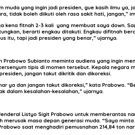
um muda yang ingin jadi presiden, gue kasih ilmu ya, 
 tidak boleh diikuti oleh rasa sakit hati, jangan,” i
a kena fitnah 2-3 kali yang membuat saya down. Say
tungkan, berarti engkau ditakuti. Engkau difitnah bera
s itu, tapi jadi presiden yang benar,” ujarnya.
Prabowo Subianto meminta audiens yang ingin menja
rsenyum tipis di momen tersebut. Kepala negara men
residen, jangan takut dikritik dan dikoreksi.
r ya dan jangan takut dikoreksi,” kata Prabowo. “Bers
bak dalam kesalahan-kesalahan,” ujarnya.
Jenderal Listyo Sigit Prabowo untuk memberantas na
h merusak masa depan generasi muda. “Saya minta Ka
r Prabowo saat menghadiri pemusnahan 214,84 ton na