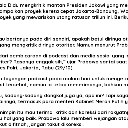
aid Didu mengkritik mantan Presiden Jokowi yang me
sampaikan proyek kereta cepat Jakarta-Bandung, Woos
yek yang mewariskan utang ratusan triliun ini. Berik
u bertanya pada diri sendiri, apakah betul dirinya ot
g mengkritik dirinya otoriter. Namun menurut Prabow
ari pembicaraan di podcast dan media sosial yang 
iter? Rasanya enggak sih,” ujar Prabowo santai saa
 Polri, Jakarta, Rabu (29/10).
n tayangan podcast pada malam hari untuk mengetah
ast tersebut, namun ia tetap menerimanya, bahkan me
kadang-kadang dongkol juga ya, apa ini? Tapi saya c
lainnya, termasuk para menteri Kabinet Merah Putih 
pin itu mau terima kritik dan koreksi dari rakyatn
itu hal yang baik. Prabowo lalu memberi wejangan 
t difitnah, jangan takut dikoreksi.