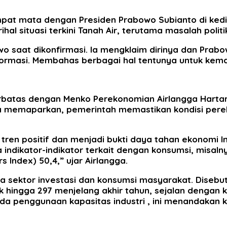
pat mata dengan Presiden Prabowo Subianto di ked
ihal situasi terkini Tanah Air, terutama masalah poli
at dikonfirmasi. Ia mengklaim dirinya dan Prabowo
i informasi. Membahas berbagai hal tentunya untuk ke
rbatas dengan Menko Perekonomian Airlangga Harta
gga memaparkan, pemerintah memastikan kondisi perek
ren positif dan menjadi bukti daya tahan ekonomi I
ndikator-indikator terkait dengan konsumsi, misalny
s Index) 50,4,” ujar Airlangga.
ada sektor investasi dan konsumsi masyarakat. Disebut
ik hingga 297 menjelang akhir tahun, sejalan dengan 
a penggunaan kapasitas industri , ini menandakan k