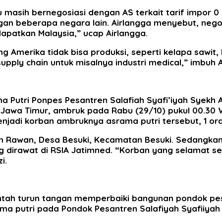
masih bernegosiasi dengan AS terkait tarif impor 0 
gan beberapa negara lain. Airlangga menyebut, nego
apatkan Malaysia,” ucap Airlangga.
 Amerika tidak bisa produksi, seperti kelapa sawit, k
pply chain untuk misalnya industri medical,” imbuh A
 Putri Ponpes Pesantren Salafiah Syafi’iyah Syekh A
 Jawa Timur, ambruk pada Rabu (29/10) pukul 00.30
enjadi korban ambruknya asrama putri tersebut, 1 or
n Rawan, Desa Besuki, Kecamatan Besuki. Sedangkan 
g dirawat di RSIA Jatimned. “Korban yang selamat s
i.
tah turun tangan memperbaiki bangunan pondok pes
putri pada Pondok Pesantren Salafiyah Syafiiyah Sy