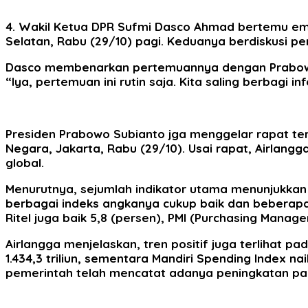
4. Wakil Ketua DPR Sufmi Dasco Ahmad bertemu em
Selatan, Rabu (29/10) pagi. Keduanya berdiskusi per
Dasco membenarkan pertemuannya dengan Prabowo sa
“Iya, pertemuan ini rutin saja. Kita saling berbag
Presiden Prabowo Subianto jga menggelar rapat te
Negara, Jakarta, Rabu (29/10). Usai rapat, Airlan
global.
Menurutnya, sejumlah indikator utama menunjukkan t
berbagai indeks angkanya cukup baik dan beberapa i
Ritel juga baik 5,8 (persen), PMI (Purchasing Manager
Airlangga menjelaskan, tren positif juga terlihat p
1.434,3 triliun, sementara Mandiri Spending Index na
pemerintah telah mencatat adanya peningkatan pad