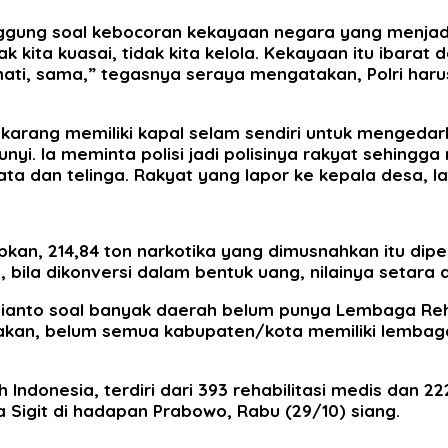
gung soal kebocoran kekayaan negara yang menjadi
ak kita kuasai, tidak kita kelola. Kekayaan itu ibarat
 mati, sama,” tegasnya seraya mengatakan, Polri har
ekarang memiliki kapal selam sendiri untuk menged
nyi. Ia meminta polisi jadi polisinya rakyat sehingga 
ata dan telinga. Rakyat yang lapor ke kepala desa, lau
apkan, 214,84 ton narkotika yang dimusnahkan itu di
n, bila dikonversi dalam bentuk uang, nilainya setara d
bianto soal banyak daerah belum punya Lembaga Reha
takan, belum semua kabupaten/kota memiliki lembag
h Indonesia, terdiri dari 393 rehabilitasi medis dan 2
a Sigit di hadapan Prabowo, Rabu (29/10) siang.