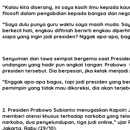
“Kalau kita diserang, ini saya kasih ilmu kepada ka
filosofi dalam pengabdian kepada bangsa dan negara,
“Saya dulu punya guru waktu saya masih muda. Say
berkecil hati, engkau difitnah berarti engkau diperhi
siapa yang ingin jadi presiden? Nggak apa-apa, bagu
Senyuman dan tawa sempat bergema saat Presiden 
undangan yang hadir pun angkat tangan. Prabowo te
presiden tersebut. Dia berpesan, jika kelak menjadi p
“Enggak apa-apa bagus, tapi jadi presiden yang bena
pemimpin yang tidak mau dikoreksi, dia akan terje
2. Presiden Prabowo Subianto menugaskan Kapolri 
memberi atensi khusus terhadap narkoba yang tela
narkoba, dua penyelundupan, tiga judi online,” uja
Jakarta, Rabu (29/10).