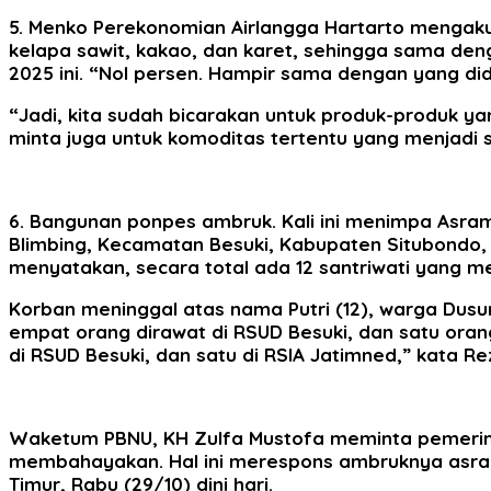
5. Menko Perekonomian Airlangga Hartarto mengaku 
kelapa sawit, kakao, dan karet, sehingga sama den
2025 ini. “Nol persen. Hampir sama dengan yang did
“Jadi, kita sudah bicarakan untuk produk-produk yang
minta juga untuk komoditas tertentu yang menjadi su
6. Bangunan ponpes ambruk. Kali ini menimpa Asrama
Blimbing, Kecamatan Besuki, Kabupaten Situbondo,
menyatakan, secara total ada 12 santriwati yang m
Korban meninggal atas nama Putri (12), warga Dusu
empat orang dirawat di RSUD Besuki, dan satu oran
di RSUD Besuki, dan satu di RSIA Jatimned,” kata Rez
Waketum PBNU, KH Zulfa Mustofa meminta pemerin
membahayakan. Hal ini merespons ambruknya asrama 
Timur, Rabu (29/10) dini hari.