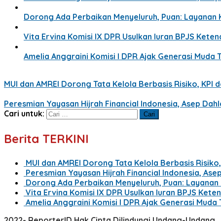
Dorong Ada Perbaikan Menyeluruh, Puan: Layanan 
Vita Ervina Komisi IX DPR Usulkan Iuran BPJS Ket
Amelia Anggraini Komisi I DPR Ajak Generasi Muda T
MUI dan AMREI Dorong Tata Kelola Berbasis Risiko, KPI da
Peresmian Yayasan Hijrah Financial Indonesia, Asep Dah
Cari untuk:
Berita TERKINI
MUI dan AMREI Dorong Tata Kelola Berbasis Risiko, 
Peresmian Yayasan Hijrah Financial Indonesia, Ase
Dorong Ada Perbaikan Menyeluruh, Puan: Layanan
Vita Ervina Komisi IX DPR Usulkan Iuran BPJS Kete
Amelia Anggraini Komisi I DPR Ajak Generasi Muda 
2022- ReporterID Hak Cipta Dilindungi Undang-Undang