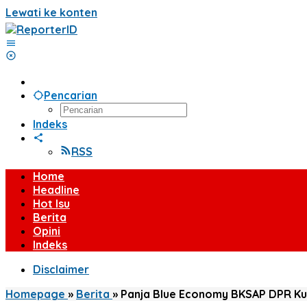
Lewati ke konten
Pencarian
Indeks
RSS
Home
Headline
Hot Isu
Berita
Opini
Indeks
Disclaimer
Homepage
»
Berita
»
Panja Blue Economy BKSAP DPR Ku