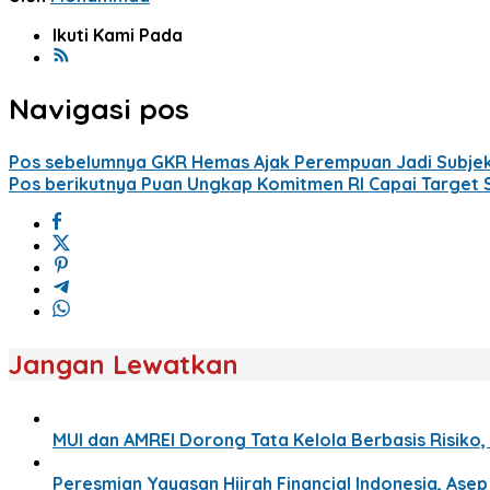
Ikuti Kami Pada
Navigasi pos
Pos sebelumnya
GKR Hemas Ajak Perempuan Jadi Subje
Pos berikutnya
Puan Ungkap Komitmen RI Capai Target S
Jangan Lewatkan
MUI dan AMREI Dorong Tata Kelola Berbasis Risiko, 
Peresmian Yayasan Hijrah Financial Indonesia, Ase