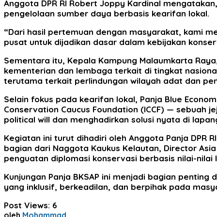
Anggota DPR RI Robert Joppy Kardinal mengataka
pengelolaan sumber daya berbasis kearifan lokal.
“Dari hasil pertemuan dengan masyarakat, kami men
pusat untuk dijadikan dasar dalam kebijakan konser
Sementara itu, Kepala Kampung Malaumkarta Raya,
kementerian dan lembaga terkait di tingkat nasiona
terutama terkait perlindungan wilayah adat dan p
Selain fokus pada kearifan lokal, Panja Blue Econ
Conservation Caucus Foundation (ICCF) — sebuah j
political will dan menghadirkan solusi nyata di lapan
Kegiatan ini turut dihadiri oleh Anggota Panja DPR
bagian dari Naggota Kaukus Kelautan, Director As
penguatan diplomasi konservasi berbasis nilai-nilai l
Kunjungan Panja BKSAP ini menjadi bagian pentin
yang inklusif, berkeadilan, dan berpihak pada masya
Post Views:
6
oleh
Mohammad