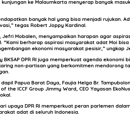
n, kunjungan ke Malaumkarta menyerap banyak masu
dapatkan banyak hal yang bisa menjadi rujukan. Ada
vasi,” tegas Robert Joppy Kardinal.
 Jefri Mobalen, menyampaikan harapan agar aspiras
l. “Kami berharap aspirasi masyarakat adat Moi bisa 
engembangan ekonomi masyarakat pesisir,” ungkap Je
omy BKSAP DPR RI juga memperkuat agenda ekonomi bir
ejaring non-partisan yang berkomitmen mendorong t
gan.
 RI dapil Papua Barat Daya, Faujia Helga Br. Tampubo
ia of the ICCF Group Jimmy Ward, CEO Yayasan Eko
okal.
g dari upaya DPR RI memperkuat peran parlemen dal
rakat adat di seluruh Indonesia.