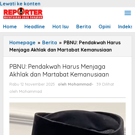
Lewati ke konten
Home
Headline
Hot Isu
Berita
Opini
Indeks
Homepage
»
Berita
»
PBNU: Pendakwah Harus
Menjaga Akhlak dan Martabat Kemanusiaan
PBNU: Pendakwah Harus Menjaga
Akhlak dan Martabat Kemanusiaan
Rabu 12 November 2025
oleh
Mohammad
-
39 Dilihat
oleh
Mohammad