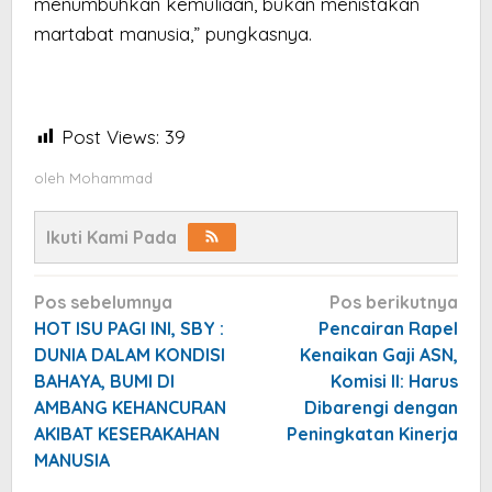
menumbuhkan kemuliaan, bukan menistakan
martabat manusia,” pungkasnya.
Post Views:
39
oleh
Mohammad
Ikuti Kami Pada
Navigasi
Pos sebelumnya
Pos berikutnya
pos
HOT ISU PAGI INI, SBY :
Pencairan Rapel
DUNIA DALAM KONDISI
Kenaikan Gaji ASN,
BAHAYA, BUMI DI
Komisi II: Harus
AMBANG KEHANCURAN
Dibarengi dengan
AKIBAT KESERAKAHAN
Peningkatan Kinerja
MANUSIA