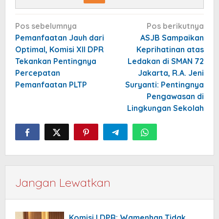
Navigasi
Pos sebelumnya
Pos berikutnya
pos
Pemanfaatan Jauh dari
ASJB Sampaikan
Optimal, Komisi XII DPR
Keprihatinan atas
Tekankan Pentingnya
Ledakan di SMAN 72
Percepatan
Jakarta, R.A. Jeni
Pemanfaatan PLTP
Suryanti: Pentingnya
Pengawasan di
Lingkungan Sekolah
Jangan Lewatkan
Komisi I DPR: Wamenhan Tidak