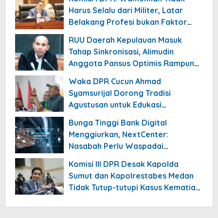
Harus Selalu dari Militer, Latar
Belakang Profesi bukan Faktor
Utama
RUU Daerah Kepulauan Masuk
Tahap Sinkronisasi, Alimudin
Anggota Pansus Optimis Rampung
Tahun 2026
Waka DPR Cucun Ahmad
Syamsurijal Dorong Tradisi
Agustusan untuk Edukasi
Nasionalisme Gen Alpha
Bunga Tinggi Bank Digital
Menggiurkan, NextCenter:
Nasabah Perlu Waspadai
Risikonya!
Komisi III DPR Desak Kapolda
Sumut dan Kapolrestabes Medan
Tidak Tutup-tutupi Kasus Kematian
Mantan Istri Polisi