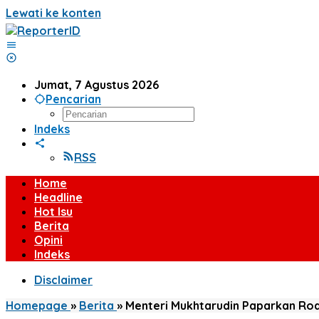
Lewati ke konten
Jumat, 7 Agustus 2026
Pencarian
Indeks
RSS
Home
Headline
Hot Isu
Berita
Opini
Indeks
Disclaimer
Homepage
»
Berita
»
Menteri Mukhtarudin Paparkan Roa