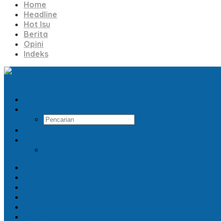
Home
Headline
Hot Isu
Berita
Opini
Indeks
Pencarian
Indeks
RSS
Home
Headline
Hot Isu
Berita
Opini
Indeks