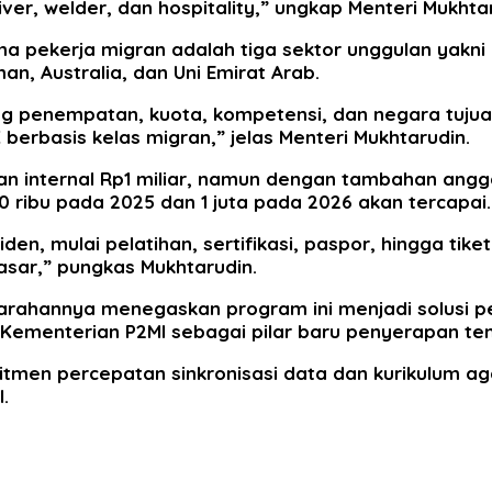
iver, welder, dan hospitality,” ungkap Menteri Mukhta
 pekerja migran adalah tiga sektor unggulan yakni ca
an, Australia, dan Uni Emirat Arab.
penempatan, kuota, kompetensi, dan negara tujuan.
erbasis kelas migran,” jelas Menteri Mukhtarudin.
internal Rp1 miliar, namun dengan tambahan anggar
0 ribu pada 2025 dan 1 juta pada 2026 akan tercapai.
n, mulai pelatihan, sertifikasi, paspor, hingga tike
asar,” pungkas Mukhtarudin.
rahannya menegaskan program ini menjadi solusi pen
 Kementerian P2MI sebagai pilar baru penyerapan ten
men percepatan sinkronisasi data dan kurikulum a
.