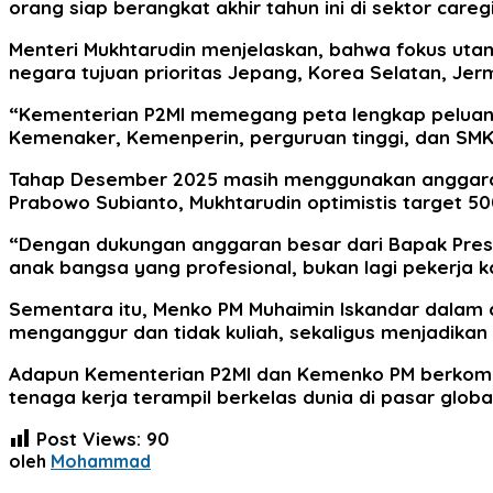
orang siap berangkat akhir tahun ini di sektor careg
Menteri Mukhtarudin menjelaskan, bahwa fokus utama
negara tujuan prioritas Jepang, Korea Selatan, Jerm
“Kementerian P2MI memegang peta lengkap peluang 
Kemenaker, Kemenperin, perguruan tinggi, dan SMK b
Tahap Desember 2025 masih menggunakan anggaran 
Prabowo Subianto, Mukhtarudin optimistis target 50
“Dengan dukungan anggaran besar dari Bapak Preside
anak bangsa yang profesional, bukan lagi pekerja k
Sementara itu, Menko PM Muhaimin Iskandar dalam a
menganggur dan tidak kuliah, sekaligus menjadikan
Adapun Kementerian P2MI dan Kemenko PM berkomit
tenaga kerja terampil berkelas dunia di pasar global
Post Views:
90
oleh
Mohammad