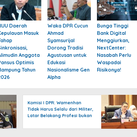
RUU Daerah
Waka DPR Cucun
Bunga Tinggi
Kepulauan Masuk
Ahmad
Bank Digital
Tahap
Syamsurijal
Menggiurkan,
Sinkronisasi,
Dorong Tradisi
NextCenter:
Alimudin Anggota
Agustusan untuk
Nasabah Perlu
Pansus Optimis
Edukasi
Waspadai
Rampung Tahun
Nasionalisme Gen
Risikonya!
2026
Alpha
Komisi I DPR: Wamenhan
Tidak Harus Selalu dari Militer,
Latar Belakang Profesi bukan
Faktor Utama