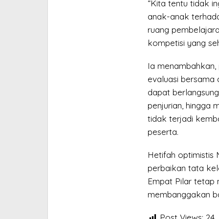
“Kita tentu tidak i
anak-anak terhadap
ruang pembelajaran
kompetisi yang seh
Ia menambahkan, 
evaluasi bersama 
dapat berlangsung 
penjurian, hingga
tidak terjadi kem
peserta.
Hetifah optimist
perbaikan tata ke
Empat Pilar tetap
membanggakan bagi
Post Views:
24