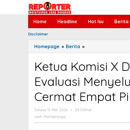
Lewati
ke
konten
Home
Headline
Hot Isu
Berita
Disclaimer
Homepage
»
Berita
»
Ketua
Komisi
X
Ketua Komisi X 
DPR
Hetifah
Evaluasi Menyel
Dorong
Evaluasi
Cermat Empat Pil
Menyeluruh
Lomba
Cerdas
Selasa 12 Mei 2026
oleh
-
24 Dilihat
Mohammad
Cermat
oleh
Mohammad
Empat