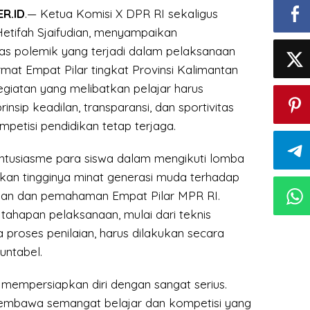
R.ID
.— Ketua Komisi X DPR RI sekaligus
etifah Sjaifudian, menyampaikan
tas polemik yang terjadi dalam pelaksanaan
at Empat Pilar tingkat Provinsi Kalimantan
kegiatan yang melibatkan pelajar harus
rinsip keadilan, transparansi, dan sportivitas
petisi pendidikan tetap terjaga.
antusiasme para siswa dalam mengikuti lomba
kan tingginya minat generasi muda terhadap
gsaan dan pemahaman Empat Pilar MPR RI.
h tahapan pelaksanaan, mulai dari teknis
proses penilaian, harus dilakukan secara
untabel.
mempersiapkan diri dengan sangat serius.
mbawa semangat belajar dan kompetisi yang