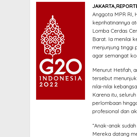
Pilar
JAKARTA,REPORTE
di
Anggota MPR RI, H
Kalbar
keprihatinannya a
Lomba Cerdas Cerm
Barat. Ia menilai 
menjunjung tinggi p
agar semangat kom
Menurut Hetifah, 
tersebut menunjuk
nilai-nilai keban
Karena itu, seluru
perlombaan hingga 
profesional dan ak
“Anak-anak sudah 
Mereka datang me