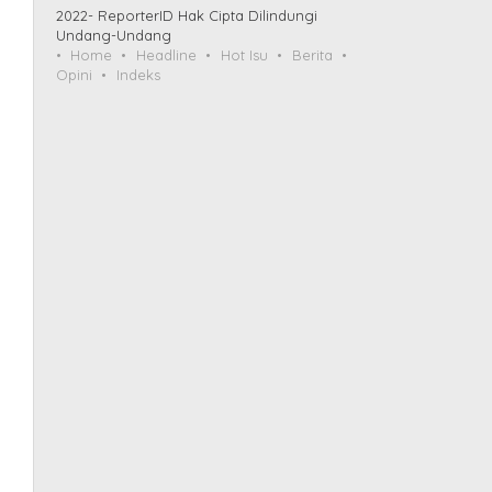
2022- ReporterID Hak Cipta Dilindungi
Undang-Undang
Home
Headline
Hot Isu
Berita
Opini
Indeks