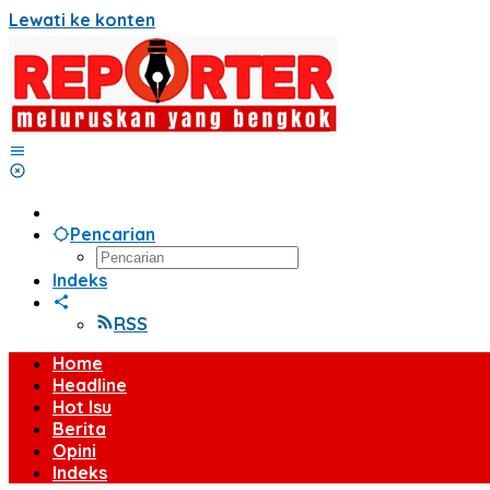
Lewati ke konten
Pencarian
Indeks
RSS
Home
Headline
Hot Isu
Berita
Opini
Indeks