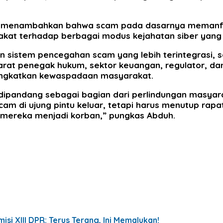
 itu menambahkan bahwa scam pada dasarnya memanf
rakat terhadap berbagai modus kejahatan siber yang
istem pencegahan scam yang lebih terintegrasi, sep
at penegak hukum, sektor keuangan, regulator, dan 
ingkatkan kewaspadaan masyarakat.
 dipandang sebagai bagian dari perlindungan masyara
cam di ujung pintu keluar, tetapi harus menutup rap
mereka menjadi korban,” pungkas Abduh.
si XIII DPR: Terus Terang, Ini Memalukan!