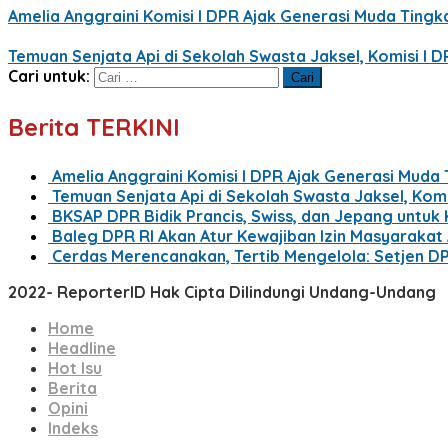
Amelia Anggraini Komisi I DPR Ajak Generasi Muda Tingka
Temuan Senjata Api di Sekolah Swasta Jaksel, Komisi I D
Cari untuk:
Berita TERKINI
Amelia Anggraini Komisi I DPR Ajak Generasi Muda 
Temuan Senjata Api di Sekolah Swasta Jaksel, Kom
BKSAP DPR Bidik Prancis, Swiss, dan Jepang untuk
Baleg DPR RI Akan Atur Kewajiban Izin Masyaraka
Cerdas Merencanakan, Tertib Mengelola: Setjen D
2022- ReporterID Hak Cipta Dilindungi Undang-Undang
Home
Headline
Hot Isu
Berita
Opini
Indeks