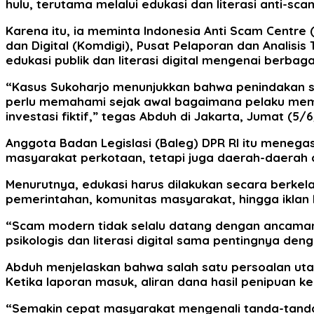
hulu, terutama melalui edukasi dan literasi anti-sca
Karena itu, ia meminta Indonesia Anti Scam Centre
dan Digital (Komdigi), Pusat Pelaporan dan Analis
edukasi publik dan literasi digital mengenai berbag
“Kasus Sukoharjo menunjukkan bahwa penindakan saja
perlu memahami sejak awal bagaimana pelaku mem
investasi fiktif,” tegas Abduh di Jakarta, Jumat (5/
Anggota Badan Legislasi (Baleg) DPR RI itu mene
masyarakat perkotaan, tetapi juga daerah-daerah d
Menurutnya, edukasi harus dilakukan secara berkela
pemerintahan, komunitas masyarakat, hingga iklan 
“Scam modern tidak selalu datang dengan ancaman a
psikologis dan literasi digital sama pentingnya deng
Abduh menjelaskan bahwa salah satu persoalan uta
Ketika laporan masuk, aliran dana hasil penipuan ke
“Semakin cepat masyarakat mengenali tanda-tanda p