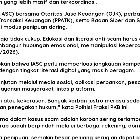
m yang lebih masif dan terkoordinasi.
 (IASC) bersama Otoritas Jasa Keuangan (OJK), perba
is Transaksi Keuangan (PPATK), serta Badan Siber d
ai modus penipuan daring.
 tidak cukup. Edukasi dan literasi anti-scam harus 
bangun hubungan emosional, memanipulasi keperca
6/2026).
gaskan bahwa IASC perlu memperluas jangkauan kamp
engan tingkat literasi digital yang masih beragam.
njutan melalui media sosial, aplikasi perbankan, pes
layanan masyarakat lintas platform.
tau kekerasan. Banyak korban justru merasa sedang 
an penegakan hukum,” kata Politisi Fraksi PKB ini.
ma dalam kasus scam adalah korban sering terlamba
rap sudah berpindah melalui berbagai rekening, dompe
enipuan, semakin besar peluang kerugian dapat dice