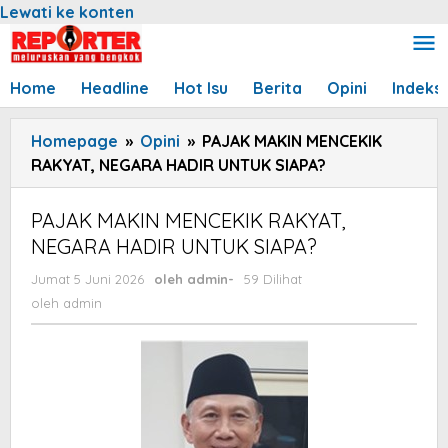
Lewati ke konten
Home
Headline
Hot Isu
Berita
Opini
Indeks
Homepage
»
Opini
»
PAJAK MAKIN MENCEKIK
RAKYAT, NEGARA HADIR UNTUK SIAPA?
PAJAK MAKIN MENCEKIK RAKYAT,
NEGARA HADIR UNTUK SIAPA?
Jumat 5 Juni 2026
oleh
admin
-
59 Dilihat
oleh
admin