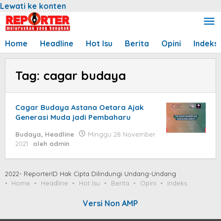
Lewati ke konten
Home
Headline
Hot Isu
Berita
Opini
Indeks
Tag:
cagar budaya
Cagar Budaya Astana Oetara Ajak
Generasi Muda jadi Pembaharu
Budaya
,
Headline
Minggu 28 November
2021
oleh
admin
2022- ReporterID Hak Cipta Dilindungi Undang-Undang
Home
Headline
Hot Isu
Berita
Opini
Indeks
Versi Non AMP