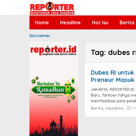
Lewati
ke
konten
Home
Headline
Hot Isu
Berita
Disclaimer
Tag:
dubes r
Dubes RI untuk
Preneur Masuk 
JAKARTA, REPORTER.ID –
Baru, Tantowi Yahya 
memfasilitasi para pelak
Berita
,
Headline
M