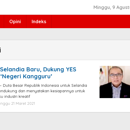
Minggu, 9 Agust
Opini
Indeks
i
 Selandia Baru, Dukung YES
‘Negeri Kangguru’
 Duta Besar Republik Indonesia untuk Selandia
mendukung dan menyatakan kesiapannya untuk
u industri kreatif
inggu 21 Maret 2021
oleh
admin