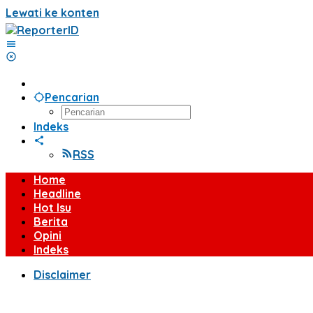
Lewati ke konten
Pencarian
Indeks
RSS
Home
Headline
Hot Isu
Berita
Opini
Indeks
Disclaimer