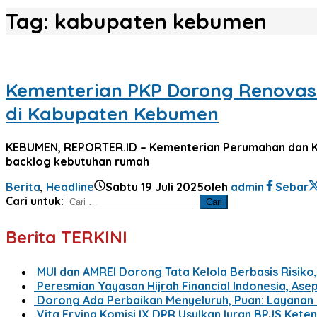
Tag:
kabupaten kebumen
Kementerian PKP Dorong Renovas
di Kabupaten Kebumen
KEBUMEN, REPORTER.ID – Kementerian Perumahan dan K
backlog kebutuhan rumah
Berita
,
Headline
Sabtu 19 Juli 2025
oleh
admin
Sebar
Cari untuk:
Berita TERKINI
MUI dan AMREI Dorong Tata Kelola Berbasis Risiko, 
Peresmian Yayasan Hijrah Financial Indonesia, Ase
Dorong Ada Perbaikan Menyeluruh, Puan: Layanan
Vita Ervina Komisi IX DPR Usulkan Iuran BPJS Kete