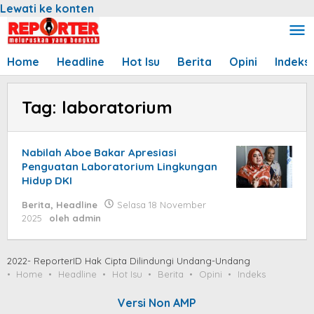
Lewati ke konten
Home
Headline
Hot Isu
Berita
Opini
Indeks
Tag:
laboratorium
Nabilah Aboe Bakar Apresiasi
Penguatan Laboratorium Lingkungan
Hidup DKI
Berita
,
Headline
Selasa 18 November
2025
oleh
admin
2022- ReporterID Hak Cipta Dilindungi Undang-Undang
Home
Headline
Hot Isu
Berita
Opini
Indeks
Versi Non AMP