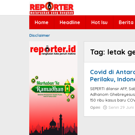
Lewati
ke
konten
Home
Headline
Hot Isu
Berita
Disclaimer
Tag:
letak g
Covid di Antar
Perilaku, Indo
SEPERTI dilansir AFP, S
Adhanom Ghebreyesus, 
150 ribu kasus baru COV
Opini
Senin 29 Juni