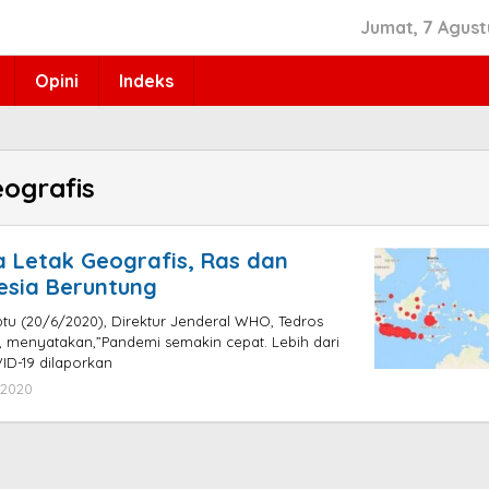
Jumat, 7 Agust
Opini
Indeks
eografis
a Letak Geografis, Ras dan
nesia Beruntung
abtu (20/6/2020), Direktur Jenderal WHO, Tedros
menyatakan,”Pandemi semakin cepat. Lebih dari
ID-19 dilaporkan
 2020
oleh
hps