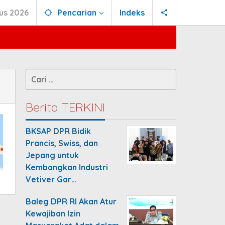
us 2026
Pencarian
Indeks
Cari
untuk:
Berita TERKINI
BKSAP DPR Bidik
Prancis, Swiss, dan
Jepang untuk
Kembangkan Industri
Vetiver Gar…
Baleg DPR RI Akan Atur
Kewajiban Izin