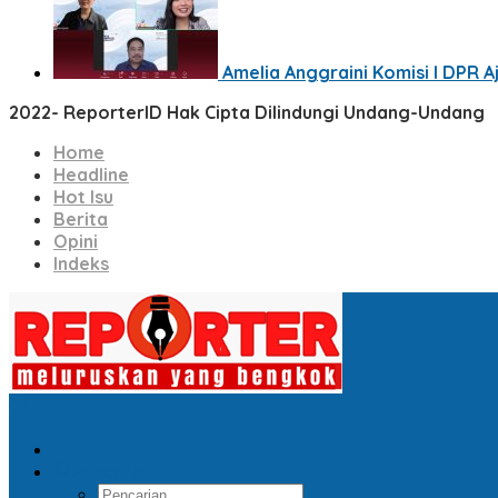
Amelia Anggraini Komisi I DPR A
2022- ReporterID Hak Cipta Dilindungi Undang-Undang
Home
Headline
Hot Isu
Berita
Opini
Indeks
Pencarian