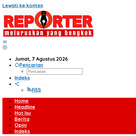
Lewati ke konten
Jumat, 7 Agustus 2026
Pencarian
Indeks
RSS
Home
Headline
Hot Isu
Berita
Opini
Indeks