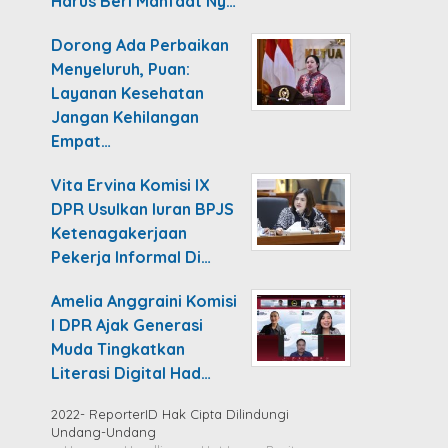
Harus Beri Manfaat Ny…
Dorong Ada Perbaikan
Menyeluruh, Puan:
Layanan Kesehatan
Jangan Kehilangan
Empat…
Vita Ervina Komisi IX
DPR Usulkan Iuran BPJS
Ketenagakerjaan
Pekerja Informal Di…
Amelia Anggraini Komisi
I DPR Ajak Generasi
Muda Tingkatkan
Literasi Digital Had…
2022- ReporterID Hak Cipta Dilindungi
Undang-Undang