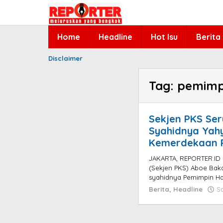
Lewati
ke
konten
Home
Headline
Hot Isu
Berita
Disclaimer
Tag:
pemimp
Sekjen PKS Ser
Syahidnya Yah
Kemerdekaan P
JAKARTA, REPORTER.ID –
(Sekjen PKS) Aboe Bak
syahidnya Pemimpin Ha
Berita
,
Headline
S