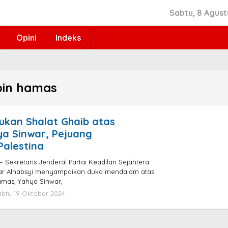
Sabtu, 8 Agust
Opini
Indeks
in hamas
ukan Shalat Ghaib atas
ya Sinwar, Pejuang
alestina
 Sekretaris Jenderal Partai Keadilan Sejahtera
ar Alhabsyi menyampaikan duka mendalam atas
mas, Yahya Sinwar,
abtu 19 Oktober 2024
oleh
admin