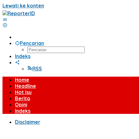
Lewati ke konten
Pencarian
Indeks
RSS
Home
Headline
Hot Isu
Berita
Opini
Indeks
Disclaimer