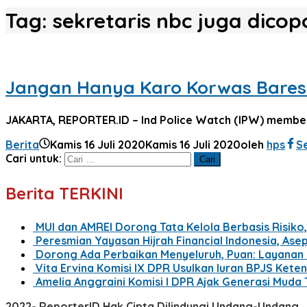
Tag:
sekretaris nbc juga dicop
Jangan Hanya Karo Korwas Bareskr
JAKARTA, REPORTER.ID – Ind Police Watch (IPW) memberi
Berita
Kamis 16 Juli 2020
Kamis 16 Juli 2020
oleh
hps
S
Cari untuk:
Berita TERKINI
MUI dan AMREI Dorong Tata Kelola Berbasis Risiko, 
Peresmian Yayasan Hijrah Financial Indonesia, Ase
Dorong Ada Perbaikan Menyeluruh, Puan: Layanan
Vita Ervina Komisi IX DPR Usulkan Iuran BPJS Kete
Amelia Anggraini Komisi I DPR Ajak Generasi Muda 
2022- ReporterID Hak Cipta Dilindungi Undang-Undang